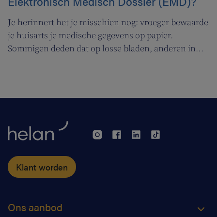
Elektronisch Medisch Dossier (EMD)?
Je herinnert het je misschien nog: vroeger bewaarde
je huisarts je medische gegevens op papier.
Sommigen deden dat op losse bladen, anderen in
een steekkaartenbak. Tegenwoordig wordt je
medisch dossier elektronisch bewaard. Er is het
elektronisch medisch dossier (EMD), maar ook het
globaal medisch dossier (GMD). Wat is het verschil
tussen de 2? En wat zijn de voordelen voor jou?
Klant worden
Ons aanbod