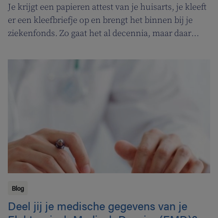
Je krijgt een papieren attest van je huisarts, je kleeft
er een kleefbriefje op en brengt het binnen bij je
ziekenfonds. Zo gaat het al decennia, maar daar
kwam een eind aan. Vanaf 1 januari 2018 zag het
elektronisch attest (eAttest) het licht, een
belangrijke evolutie die je leven een pak makkelijker
maakt.
Blog
Deel jij je medische gegevens van je