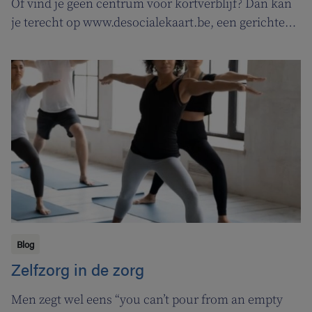
Of vind je geen centrum voor kortverblijf? Dan kan
je terecht op www.desocialekaart.be, een gerichte
zoekmotor voor al je hulpvragen rond
gezondheidszorg en welzijn. Heel handig voor zowel
patiënten als zorgverleners.
Blog
Zelfzorg in de zorg
Men zegt wel eens “you can’t pour from an empty