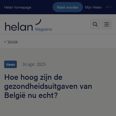
Ga naar de hoofdinhoud
Helan homepage
Klant worden
Mijn Helan
nl
<
Vorige
16 apr. 2025
News
Hoe hoog zijn de
gezondheidsuitgaven van
België nu echt?