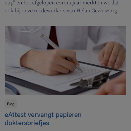
cup” en het afgelopen coronajaar merkten we dat
ook bij onze medewerkers van Helan Gezinszorg.
Daarom deden we beroep op de diensten van de
zuurstoflijn om ook onze eigen verzorgenden de
nodige ademruimte te geven zodat ze nog beter voor
hun klanten kunnen zorgen.
Blog
eAttest vervangt papieren
doktersbriefjes