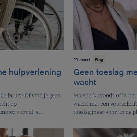
28 maart
Blog
ine hulpverlening
Geen toeslag me
wacht
 de buurt? Of vind je geen
Moet je ’s avonds of in h
echt op
wacht met een voorschrift
motor voor al je
toeslag meer voor. In de 
ijn. Heel handig voor
voor apothekers van wach