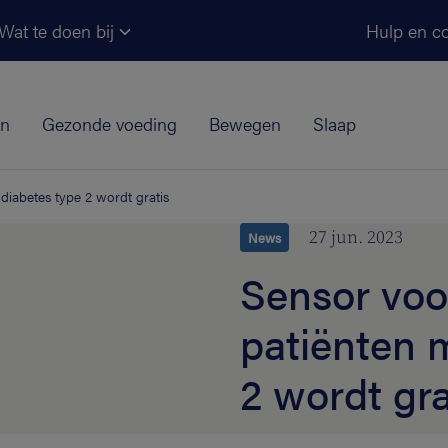
Ga naar de hoofdinhoud
Wat te doen bij
Hulp en co
jn
Gezonde voeding
Bewegen
Slaap
diabetes type 2 wordt gratis
27 jun. 2023
News
Sensor voo
patiënten 
2 wordt grat