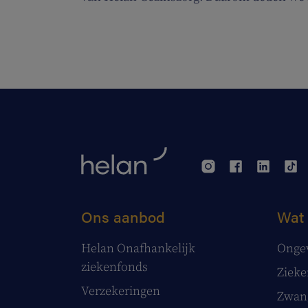
de zuurstoflijn om ook onze eigen verzo
ademruimte te geven zodat ze nog beter 
zorgen.
Ons aanbod
Wat 
Helan Onafhankelijk
Onge
ziekenfonds
Ziek
Verzekeringen
Zwang