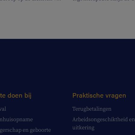
rgenden de nodige
Jossé en Maurice.
voor hun klanten kunnen
te doen bij
Praktische vragen
val
Terugbetalingen
enhuisopname
Arbeidsongeschiktheid en
uitkering
erschap en geboorte