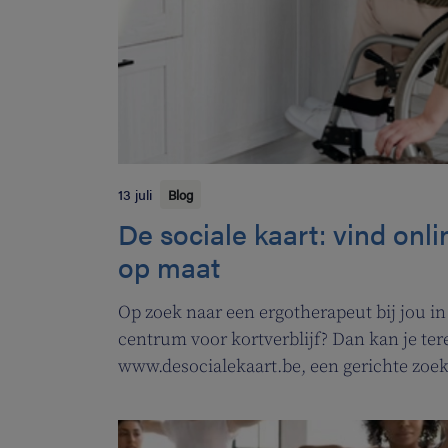
13 juli
Blog
De sociale kaart: vind onl
op maat
Op zoek naar een ergotherapeut bij jou in
centrum voor kortverblijf? Dan kan je ter
www.desocialekaart.be, een gerichte zoek
hulpvragen rond gezondheidszorg en welz
zowel patiënten als zorgverleners.