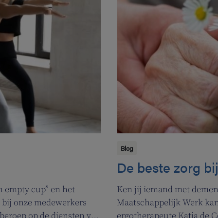
Blog
De beste zorg bi
n empty cup” en het
Ken jij iemand met dement
k bij onze medewerkers
Maatschappelijk Werk kan 
beroep op de diensten van
ergotherapeute Katja de C