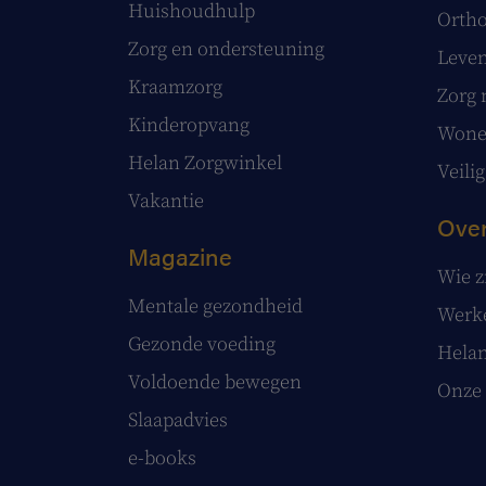
Huishoudhulp
Ortho
Zorg en ondersteuning
Leve
Kraamzorg
Zorg 
Kinderopvang
Wonen
Helan Zorgwinkel
Veilig
Vakantie
Over
Magazine
Wie z
Mentale gezondheid
Werke
Gezonde voeding
Helan
Voldoende bewegen
Onze 
Slaapadvies
e-books