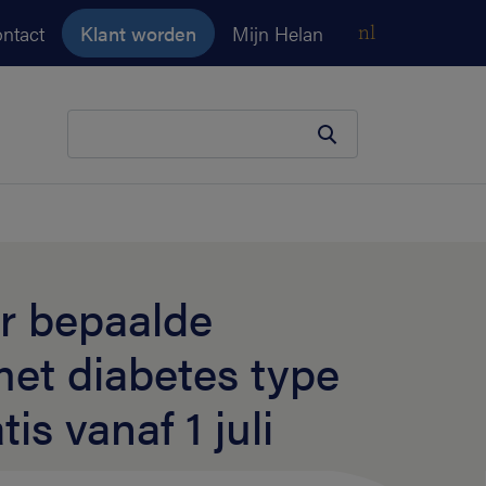
ntact
Klant worden
Mijn Helan
nl
Je zoekopdracht
r bepaalde
met diabetes type
is vanaf 1 juli