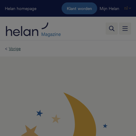
Ga naar de hoofdinhoud
Helan homepage
Klant worden
Mijn Helan
nl
<
Vorige