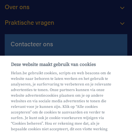
Over ons
Praktische vragen
Contacteer ons
Contacteer ons
Deze website maakt gebruik van cookies
Maak een afspraak
Helan.be gebruikt cookies, scripts en web beacons om de
website naar behoren te laten werken en het gebruik te
Waar vind je ons?
analyseren, je surfervaring te verbeteren en je relevante
advertenties te tonen. Onze partners kunnen via onze
website advertentiecookies plaatsen om je op andere
websites en via sociale media advertenties te tonen die
relevant voor je kunnen zijn. Klik op “Alle cookies
accepteren” om de cookies te aanvaarden en verder te
surfen. Je kunt ook je cookie-voorkeuren wijzigen via
Mifid
“Cookies beheren”. Hou er rekening mee dat, als je
bepaalde cookies niet accepteert, dit een vlotte werking
Privacy