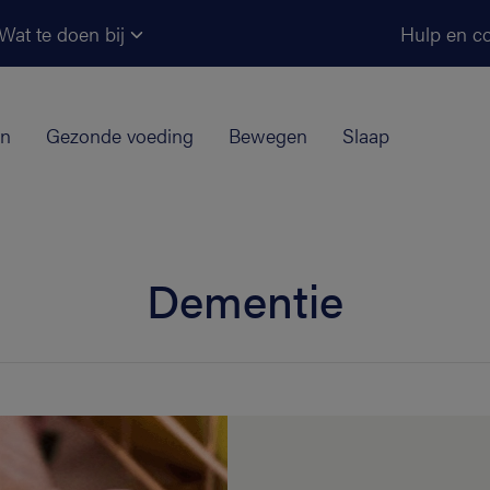
Ga naar de hoofdinhoud
Wat te doen bij
Hulp en co
jn
Gezonde voeding
Bewegen
Slaap
Dementie