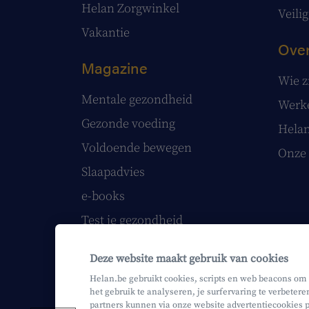
Helan Zorgwinkel
Veilig
Vakantie
Over
Magazine
Wie z
Mentale gezondheid
Werke
Gezonde voeding
Helan
Voldoende bewegen
Onze 
Slaapadvies
e-books
Test je gezondheid
Volg onze webinars
Deze website maakt gebruik van cookies
Papieren Helan Magazine
Helan.be gebruikt cookies, scripts en web beacons om
het gebruik te analyseren, je surfervaring te verbetere
partners kunnen via onze website advertentiecookies p