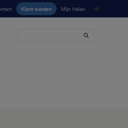
ntact
Klant worden
Mijn Helan
nl
Je zoekopdracht