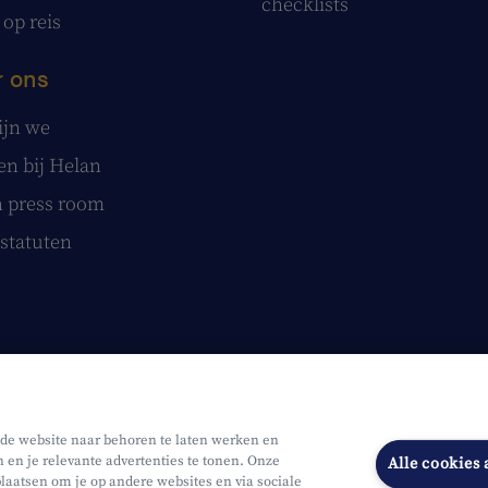
checklists
 op reis
 ons
ijn we
n bij Helan
 press room
statuten
 de website naar behoren te laten werken en
n en je relevante advertenties te tonen. Onze
Alle cookies
laatsen om je op andere websites en via sociale