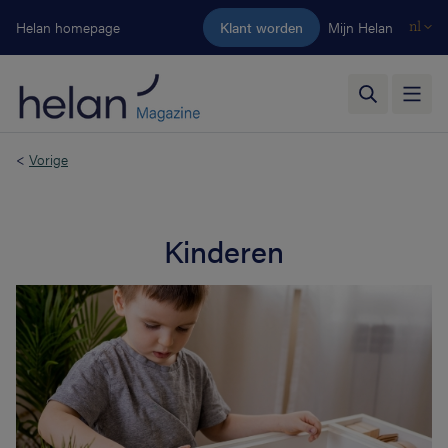
Ga naar de hoofdinhoud
Helan homepage
Klant worden
Mijn Helan
nl
<
Vorige
Kinderen