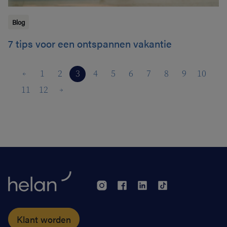
Blog
7 tips voor een ontspannen vakantie
1
2
3
4
5
6
7
8
9
10
11
12
Klant worden