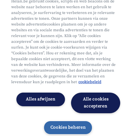
Helan.be gebruikt cookies, scripts en web beacons om de
website naar behoren te laten werken en het gebruik te
Waar vind je ons?
analyseren, je surfervaring te verbeteren en je relevante
advertenties te tonen. Onze partners kunnen via onze
website advertentiecookies plaatsen om je op andere
websites en via sociale media advertenties te tonen die
relevant voor je kunnen zijn. Klik op “Alle cookies
accepteren” om de cookies te aanvaarden en verder te
surfen. Je kunt ook je cookie-voorkeuren wijzigen via
Mifid
“Cookies beheren”. Hou er rekening mee dat, als je
bepaalde cookies niet accepteert, dit een vlotte werking
Privacy
van de website kan verhinderen. Meer informatie over de
Juridische info
verwerkingsverantwoordelijke, het doel van het plaatsen
van deze cookies, de gegevens die ze verzamelen en
Onderworpen aan de controle van CDZ
levensduur kun je raadplegen in het
cookiebeleid
Segmentatie
Toegankelijkheidsverklaring
Alles afwijzen
Alle cookies
Cookies beheren
accepteren
Cookies beheren