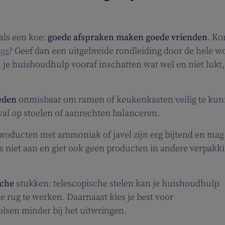
als een koe:
goede afspraken maken goede vrienden
. K
ngs
? Geef dan een uitgebreide rondleiding door de hele w
 je huishoudhulp vooraf inschatten wat wel en niet lukt,
reden
onmisbaar om ramen of keukenkasten veilig te ku
val op stoelen of aanrechten balanceren.
producten met ammoniak of javel zijn erg bijtend en mag 
s niet aan en giet ook geen producten in andere verpakk
sche
stukken: telescopische stelen kan je huishoudhulp
 rug te werken. Daarnaast kies je best voor
lsen minder bij het uitwringen.