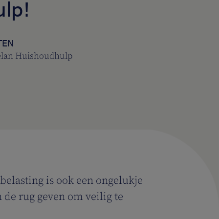
lp!
TEN
Helan Huishoudhulp
rbelasting is ook een ongelukje
de rug geven om veilig te