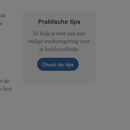
aak
Praktische tips
de
Zo help je mee aan een
veilige werkomgeving voor
je huishoudhulp.
Check de tips
r de
om hen