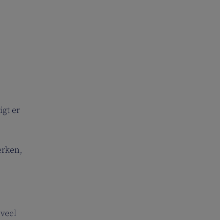
igt er
erken,
 veel