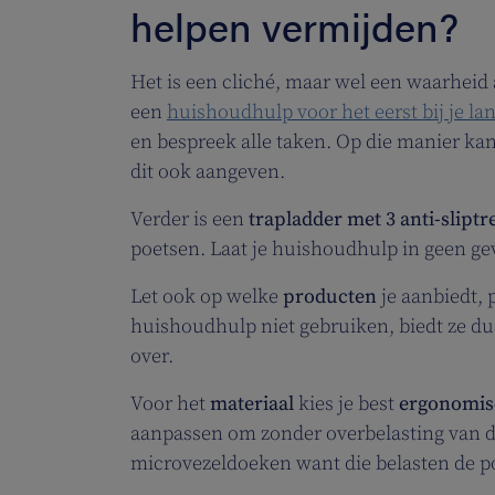
helpen vermijden?
Het is een cliché, maar wel een waarheid 
een
huishoudhulp voor het eerst bij je la
en bespreek alle taken. Op die manier kan
dit ook aangeven.
Verder is een
trapladder met 3 anti-slipt
poetsen. Laat je huishoudhulp in geen ge
Let ook op welke
producten
je aanbiedt, 
huishoudhulp niet gebruiken, biedt ze du
over.
Voor het
materiaal
kies je best
ergonomi
aanpassen om zonder overbelasting van de
microvezeldoeken want die belasten de po