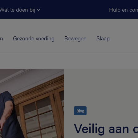
Ga naar de hoofdinhoud
Wat te doen bij
Hulp en con
jn
Gezonde voeding
Bewegen
Slaap
Blog
Veilig aan 