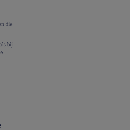
en die
ls bij
ze
e