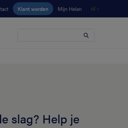
tact
Klant worden
Mijn Helan
nl
Je zoekopdracht
de slag? Help je