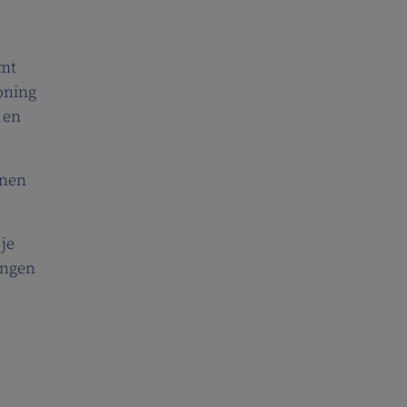
omt
oning
 en
nnen
je
ingen