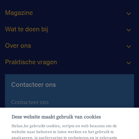
Magazine
Wat te doen bij
Over ons
Praktische vragen
Contacteer ons
Contacteer ons
Maak een afspraak
Deze website maakt gebruik van cookies
Waar vind je ons?
Helan.be gebruikt cookies, scripts en web beacons om de
website naar behoren te laten werken en het gebruik te
Phishing
analyseren, je surfervaring te verbeteren en je relevante