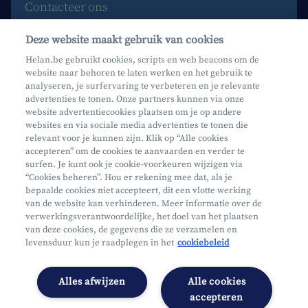
Contacteer ons
Maak een afspraak
Deze website maakt gebruik van cookies
Waar vind je ons?
Helan.be gebruikt cookies, scripts en web beacons om de
website naar behoren te laten werken en het gebruik te
Phishing
analyseren, je surfervaring te verbeteren en je relevante
advertenties te tonen. Onze partners kunnen via onze
website advertentiecookies plaatsen om je op andere
websites en via sociale media advertenties te tonen die
relevant voor je kunnen zijn. Klik op “Alle cookies
accepteren” om de cookies te aanvaarden en verder te
surfen. Je kunt ook je cookie-voorkeuren wijzigen via
Mifid
“Cookies beheren”. Hou er rekening mee dat, als je
bepaalde cookies niet accepteert, dit een vlotte werking
Privacy
van de website kan verhinderen. Meer informatie over de
Juridische info
verwerkingsverantwoordelijke, het doel van het plaatsen
van deze cookies, de gegevens die ze verzamelen en
Onderworpen aan de controle van CDZ
levensduur kun je raadplegen in het
cookiebeleid
Segmentatie
Toegankelijkheidsverklaring
Alles afwijzen
Alle cookies
Cookies beheren
accepteren