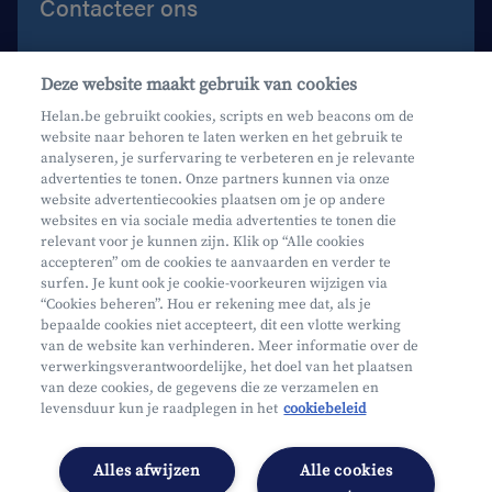
Contacteer ons
Contacteer ons
Deze website maakt gebruik van cookies
Maak een afspraak
Helan.be gebruikt cookies, scripts en web beacons om de
website naar behoren te laten werken en het gebruik te
Waar vind je ons?
analyseren, je surfervaring te verbeteren en je relevante
advertenties te tonen. Onze partners kunnen via onze
website advertentiecookies plaatsen om je op andere
websites en via sociale media advertenties te tonen die
relevant voor je kunnen zijn. Klik op “Alle cookies
accepteren” om de cookies te aanvaarden en verder te
surfen. Je kunt ook je cookie-voorkeuren wijzigen via
Mifid
“Cookies beheren”. Hou er rekening mee dat, als je
bepaalde cookies niet accepteert, dit een vlotte werking
Privacy
van de website kan verhinderen. Meer informatie over de
Juridische info
verwerkingsverantwoordelijke, het doel van het plaatsen
van deze cookies, de gegevens die ze verzamelen en
Onderworpen aan de controle van CDZ
levensduur kun je raadplegen in het
cookiebeleid
Segmentatie
Toegankelijkheidsverklaring
Alles afwijzen
Alle cookies
Cookies beheren