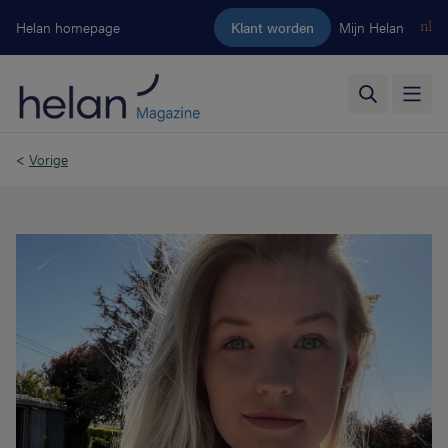
Ga naar de hoofdinhoud
Helan homepage
Klant worden
Mijn Helan
nl
<
Vorige