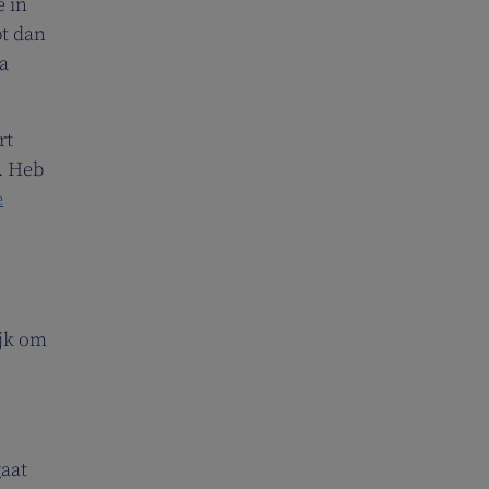
e in
bt dan
a
rt
. Heb
e
ijk om
gaat