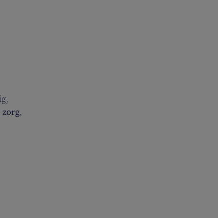
ig,
 zorg
,