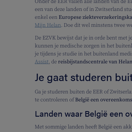
Onder de EER vallen alle landen van de E
een van deze landen of in Zwitserland stu
enkel een
Europese ziekteverzekeringska
Mijn Helan
. Doe dit wel minstens twee we
De EZVK bewijst dat je in orde bent met j
kunnen je medische zorgen in het buiten
je tijdens je studie in het buitenland med
Assist
, de
reisbijstandscentrale van Hela
Je gaat studeren bu
Ga je studeren buiten de EER of Zwitserlan
te controleren of
België een overeenkoms
Landen waar België een o
Met sommige landen heeft België een akko