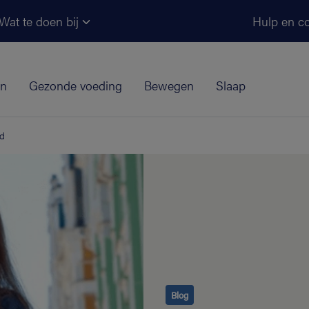
Ga naar de hoofdinhoud
Wat te doen bij
Hulp en co
jn
Gezonde voeding
Bewegen
Slaap
nd
Blog