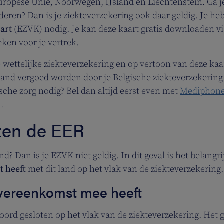
uropese Unie, Noorwegen, IJsland en Liechtenstein. Ga j
deren? Dan is je ziekteverzekering ook daar geldig. Je he
art
(EZVK) nodig. Je kan deze kaart gratis downloaden vi
ken voor je vertrek.
e wettelijke ziekteverzekering en op vertoon van deze kaa
land vergoed worden door je Belgische ziekteverzekering
ische zorg nodig? Bel dan altijd eerst even met
Mediphon
n
.
iten de EER
d? Dan is je EZVK niet geldig. In dit geval is het belangr
t heeft
met dit land op het vlak van de ziekteverzekering.
vereenkomst mee heeft
ord gesloten op het vlak van de ziekteverzekering. Het 