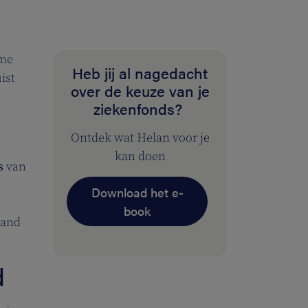
ame
Heb jij al nagedacht
ist
over de keuze van je
ziekenfonds?
Ontdek wat Helan voor je
kan doen
s
van
Download het e-
book
land
d