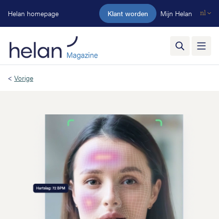
Ga naar de hoofdinhoud
Helan homepage
Klant worden
Mijn Helan
nl
<
Vorige