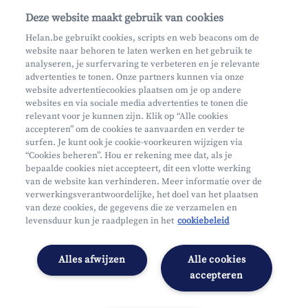
Contacteer ons
Deze website maakt gebruik van cookies
Maak een afspraak
Helan.be gebruikt cookies, scripts en web beacons om de
website naar behoren te laten werken en het gebruik te
Waar vind je ons?
analyseren, je surfervaring te verbeteren en je relevante
advertenties te tonen. Onze partners kunnen via onze
website advertentiecookies plaatsen om je op andere
websites en via sociale media advertenties te tonen die
relevant voor je kunnen zijn. Klik op “Alle cookies
accepteren” om de cookies te aanvaarden en verder te
surfen. Je kunt ook je cookie-voorkeuren wijzigen via
Mifid
“Cookies beheren”. Hou er rekening mee dat, als je
bepaalde cookies niet accepteert, dit een vlotte werking
Privacy
van de website kan verhinderen. Meer informatie over de
Juridische info
verwerkingsverantwoordelijke, het doel van het plaatsen
van deze cookies, de gegevens die ze verzamelen en
Onderworpen aan de controle van CDZ
levensduur kun je raadplegen in het
cookiebeleid
Segmentatie
Toegankelijkheidsverklaring
Alles afwijzen
Alle cookies
Cookies beheren
accepteren