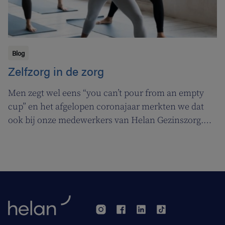
Blog
Zelfzorg in de zorg
Men zegt wel eens “you can’t pour from an empty
cup” en het afgelopen coronajaar merkten we dat
ook bij onze medewerkers van Helan Gezinszorg.
Daarom deden we beroep op de diensten van de
zuurstoflijn om ook onze eigen verzorgenden de
nodige ademruimte te geven zodat ze nog beter voor
hun klanten kunnen zorgen.