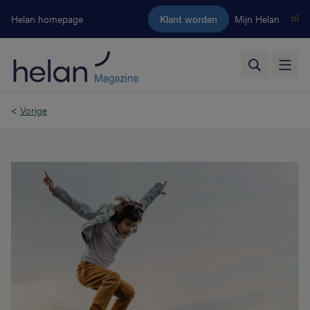
Ga naar de hoofdinhoud
Helan homepage
Klant worden
Mijn Helan
nl
<
Vorige