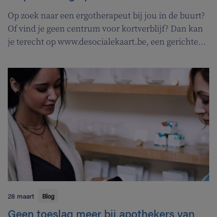
Op zoek naar een ergotherapeut bij jou in de buurt?
Of vind je geen centrum voor kortverblijf? Dan kan
je terecht op www.desocialekaart.be, een gerichte
zoekmotor voor al je hulpvragen rond
gezondheidszorg en welzijn. Heel handig voor zowel
patiënten als zorgverleners.
28 maart
Blog
Geen toeslag meer bij apothekers van