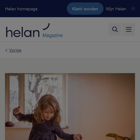
Ga naar de hoofdinhoud
Helan homepage
Klant worden
Mijn Helan
nl
<
Vorige