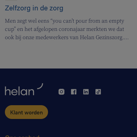
Zelfzorg in de zorg
Men zegt wel eens “you can’t pour from an empty
cup” en het afgelopen coronajaar merkten we dat
ook bij onze medewerkers van Helan Gezinszorg.
Daarom deden we beroep op de diensten van de
zuurstoflijn om ook onze eigen verzorgenden de
nodige ademruimte te geven zodat ze nog beter voor
hun klanten kunnen zorgen.
Klant worden