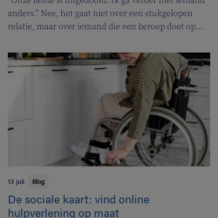
“Onze liefde is uitgedoofd. Ik ga verder met iemand
anders.” Nee, het gaat niet over een stukgelopen
relatie, maar over iemand die een beroep doet op
een tabakoloog om te stoppen met roken. De
Vlaamse overheid pakt uit met een nieuwe
campagne om rookstopbegeleiding door
tabakologen te promoten.
13 juli
Blog
De sociale kaart: vind online
hulpverlening op maat