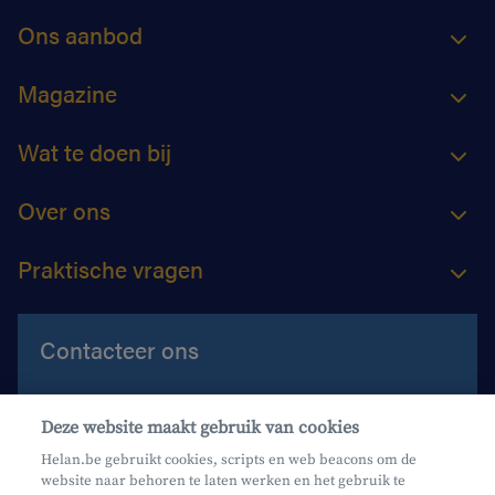
Ons aanbod
Magazine
Wat te doen bij
Over ons
Praktische vragen
Contacteer ons
Contacteer ons
Deze website maakt gebruik van cookies
Maak een afspraak
Helan.be gebruikt cookies, scripts en web beacons om de
website naar behoren te laten werken en het gebruik te
Waar vind je ons?