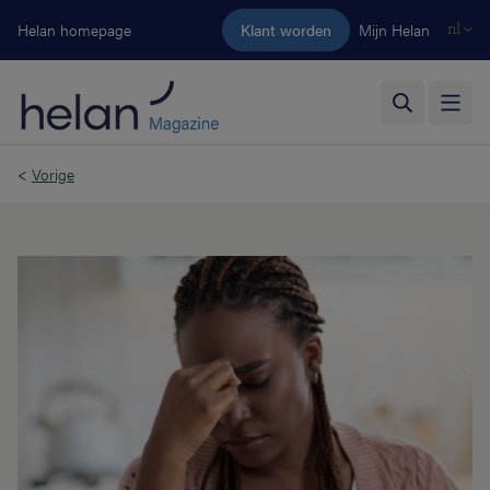
Ga naar de hoofdinhoud
Helan homepage
Klant worden
Mijn Helan
nl
<
Vorige