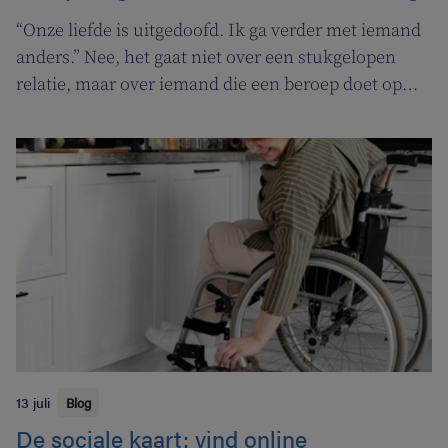
“Onze liefde is uitgedoofd. Ik ga verder met iemand
anders.” Nee, het gaat niet over een stukgelopen
relatie, maar over iemand die een beroep doet op
een tabakoloog om te stoppen met roken. De
Vlaamse overheid pakt uit met een nieuwe
campagne om rookstopbegeleiding door
tabakologen te promoten.
13 juli
Blog
De sociale kaart: vind online