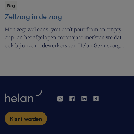
Blog
Zelfzorg in de zorg
Men zegt wel eens “you can’t pour from an empty
cup” en het afgelopen coronajaar merkten we dat
ook bij onze medewerkers van Helan Gezinszorg.
Daarom deden we beroep op de diensten van de
zuurstoflijn om ook onze eigen verzorgenden de
nodige ademruimte te geven zodat ze nog beter voor
hun klanten kunnen zorgen.
Klant worden