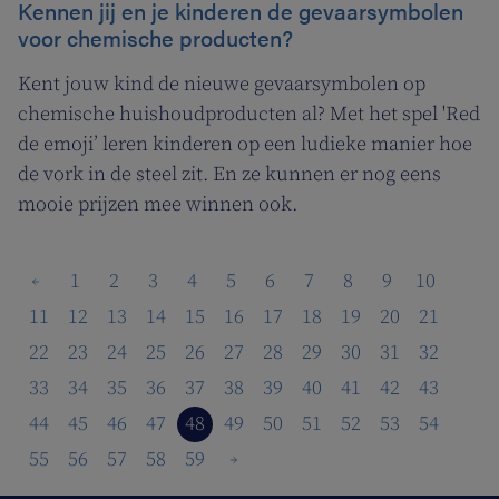
Kennen jij en je kinderen de gevaarsymbolen
voor chemische producten?
Kent jouw kind de nieuwe gevaarsymbolen op
chemische huishoudproducten al? Met het spel 'Red
de emoji’ leren kinderen op een ludieke manier hoe
de vork in de steel zit. En ze kunnen er nog eens
mooie prijzen mee winnen ook.
1
2
3
4
5
6
7
8
9
10
11
12
13
14
15
16
17
18
19
20
21
22
23
24
25
26
27
28
29
30
31
32
33
34
35
36
37
38
39
40
41
42
43
44
45
46
47
48
49
50
51
52
53
54
55
56
57
58
59