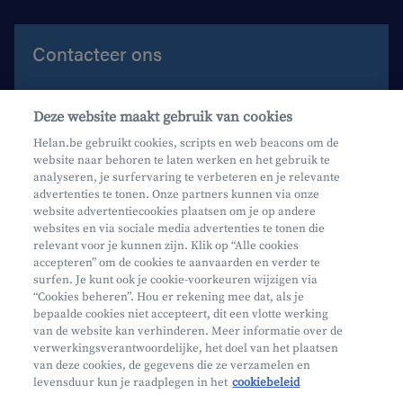
Contacteer ons
Contacteer ons
Deze website maakt gebruik van cookies
Maak een afspraak
Helan.be gebruikt cookies, scripts en web beacons om de
website naar behoren te laten werken en het gebruik te
Waar vind je ons?
analyseren, je surfervaring te verbeteren en je relevante
advertenties te tonen. Onze partners kunnen via onze
website advertentiecookies plaatsen om je op andere
websites en via sociale media advertenties te tonen die
relevant voor je kunnen zijn. Klik op “Alle cookies
accepteren” om de cookies te aanvaarden en verder te
surfen. Je kunt ook je cookie-voorkeuren wijzigen via
Mifid
“Cookies beheren”. Hou er rekening mee dat, als je
bepaalde cookies niet accepteert, dit een vlotte werking
Privacy
van de website kan verhinderen. Meer informatie over de
Juridische info
verwerkingsverantwoordelijke, het doel van het plaatsen
van deze cookies, de gegevens die ze verzamelen en
Onderworpen aan de controle van CDZ
levensduur kun je raadplegen in het
cookiebeleid
Segmentatie