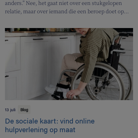
anders.” Nee, het gaat niet over een stukgelopen
relatie, maar over iemand die een beroep doet op
een tabakoloog om te stoppen met roken. De
Vlaamse overheid pakt uit met een nieuwe
campagne om rookstopbegeleiding door
tabakologen te promoten.
13 juli
Blog
De sociale kaart: vind online
hulpverlening op maat