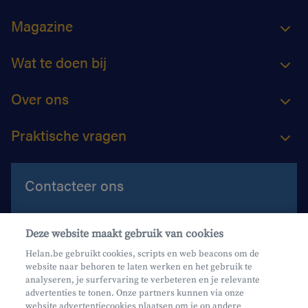
Magazine
Wat te doen bij
Over ons
Praktische vragen
Contacteer ons
Contacteer ons
Deze website maakt gebruik van cookies
Maak een afspraak
Helan.be gebruikt cookies, scripts en web beacons om de
website naar behoren te laten werken en het gebruik te
Waar vind je ons?
analyseren, je surfervaring te verbeteren en je relevante
advertenties te tonen. Onze partners kunnen via onze
website advertentiecookies plaatsen om je op andere