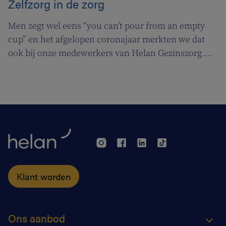
Zelfzorg in de zorg
Men zegt wel eens “you can’t pour from an empty
cup” en het afgelopen coronajaar merkten we dat
ook bij onze medewerkers van Helan Gezinszorg.
Daarom deden we beroep op de diensten van de
zuurstoflijn om ook onze eigen verzorgenden de
nodige ademruimte te geven zodat ze nog beter voor
hun klanten kunnen zorgen.
Klant worden
Ons aanbod