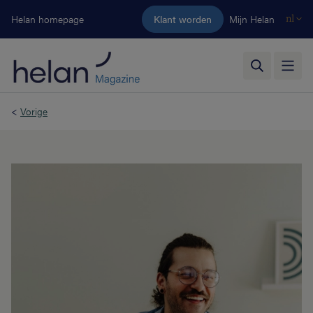
Ga naar de hoofdinhoud
Helan homepage
Klant worden
Mijn Helan
nl
<
Vorige