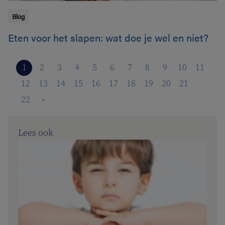
Blog
Eten voor het slapen: wat doe je wel en niet?
1
2
3
4
5
6
7
8
9
10
11
12
13
14
15
16
17
18
19
20
21
22
Lees ook