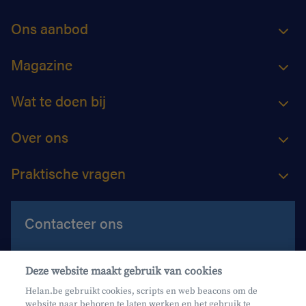
Ons aanbod
Magazine
Wat te doen bij
Over ons
Praktische vragen
Contacteer ons
Contacteer ons
Deze website maakt gebruik van cookies
Maak een afspraak
Helan.be gebruikt cookies, scripts en web beacons om de
website naar behoren te laten werken en het gebruik te