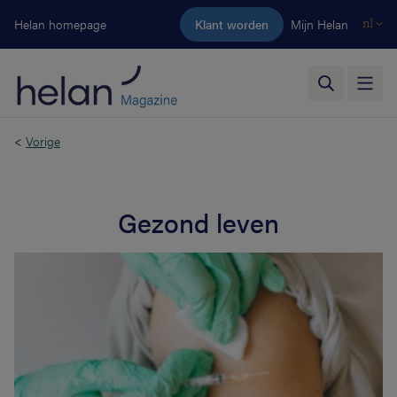
Ga naar de hoofdinhoud
Helan homepage
Klant worden
Mijn Helan
nl
<
Vorige
Gezond leven