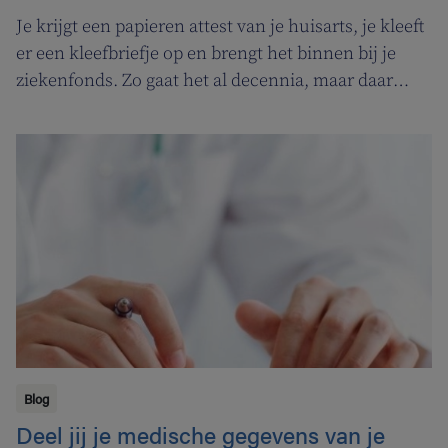
Je krijgt een papieren attest van je huisarts, je kleeft
er een kleefbriefje op en brengt het binnen bij je
ziekenfonds. Zo gaat het al decennia, maar daar
kwam een eind aan. Vanaf 1 januari 2018 zag het
elektronisch attest (eAttest) het licht, een
belangrijke evolutie die je leven een pak makkelijker
maakt.
Blog
Deel jij je medische gegevens van je