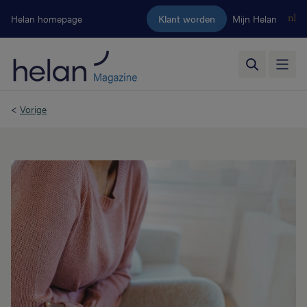
Ga naar de hoofdinhoud
Helan homepage
Klant worden
Mijn Helan
nl
<
Vorige