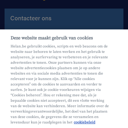
Contacteer ons
Contacteer ons
Deze website maakt gebruik van cookies
Maak een afspraak
Helan.be gebruikt cookies, scripts en web beacons om de
website naar behoren te laten werken en het gebruik te
Waar vind je ons?
analyseren, je surfervaring te verbeteren en je relevante
advertenties te tonen. Onze partners kunnen via onze
website advertentiecookies plaatsen om je op andere
websites en via sociale media advertenties te tonen die
relevant voor je kunnen zijn. Klik op “Alle cookies
accepteren” om de cookies te aanvaarden en verder te
surfen. Je kunt ook je cookie-voorkeuren wijzigen via
Mifid
“Cookies beheren”. Hou er rekening mee dat, als je
bepaalde cookies niet accepteert, dit een vlotte werking
Privacy
van de website kan verhinderen. Meer informatie over de
Juridische info
verwerkingsverantwoordelijke, het doel van het plaatsen
van deze cookies, de gegevens die ze verzamelen en
Onderworpen aan de controle van CDZ
levensduur kun je raadplegen in het
cookiebeleid
Segmentatie