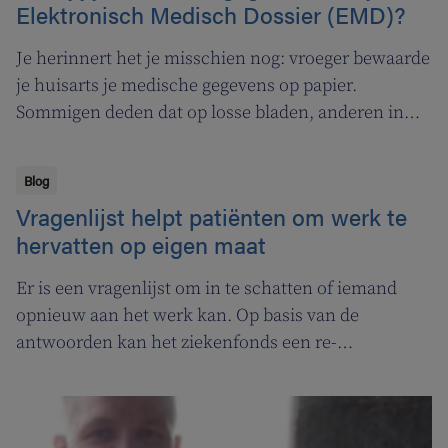
Elektronisch Medisch Dossier (EMD)?
Je herinnert het je misschien nog: vroeger bewaarde
je huisarts je medische gegevens op papier.
Sommigen deden dat op losse bladen, anderen in
een steekkaartenbak. Tegenwoordig wordt je
medisch dossier elektronisch bewaard. Er is het
Blog
elektronisch medisch dossier (EMD), maar ook het
Vragenlijst helpt patiënten om werk te
globaal medisch dossier (GMD). Wat is het verschil
hervatten op eigen maat
tussen de 2? En wat zijn de voordelen voor jou?
Er is een vragenlijst om in te schatten of iemand
opnieuw aan het werk kan. Op basis van de
antwoorden kan het ziekenfonds een re-
integratietraject op maat uitstippelen, met een nog
betere begeleiding.