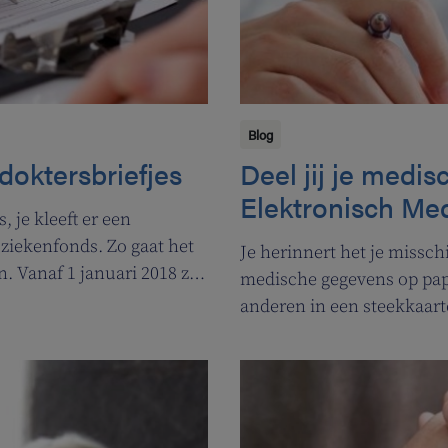
Blog
doktersbriefjes
Deel jij je medi
Elektronisch Me
, je kleeft er een
e ziekenfonds. Zo gaat het
Je herinnert het je missch
. Vanaf 1 januari 2018 zag
medische gegevens op pap
, een belangrijke evolutie
anderen in een steekkaar
dossier elektronisch bewa
dossier (EMD), maar ook h
het verschil tussen de 2? 