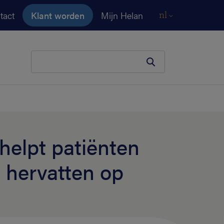
tact
Klant worden
Mijn Helan
nl
Je zoekopdracht
 helpt patiënten
 hervatten op