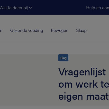
Ga naar de hoofdinhoud
Wat te doen bij
Hulp en con
jn
Gezonde voeding
Bewegen
Slaap
Blog
Vragenlijst
om werk te
eigen maat