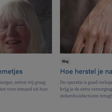
Blog
emetjes
Hoe herstel je n
orger, zetten wij graag
De operatie is goed verlo
etten voor iemand uit hun
krijg je de extra verzorgin
ziekenhuisfacturen terugbe
antwoord te vinden op al d
zorgeloos herstellen.