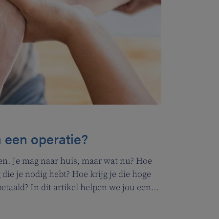
a een operatie?
pen. Je mag naar huis, maar wat nu? Hoe
g die je nodig hebt? Hoe krijg je die hoge
taald? In dit artikel helpen we jou een
eze vragen. Zo kun jij na je operatie