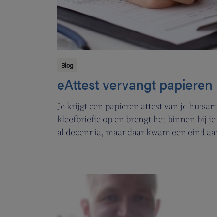
Blog
eAttest vervangt papieren 
Je krijgt een papieren attest van je huisarts
kleefbriefje op en brengt het binnen bij j
al decennia, maar daar kwam een eind aan
het elektronisch attest (eAttest) het licht
die je leven een pak makkelijker maakt.