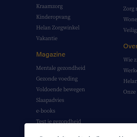
Kraamzorg
Zorg 
Kinderopvang
Wonen
Helan Zorgwinkel
Veilig
Vakantie
Over
Magazine
Wie z
Mentale gezondheid
Werke
Gezonde voeding
Helan
Voldoende bewegen
Onze 
Slaapadvies
e-books
Test je gezondheid
Volg onze webinars