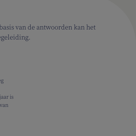
 basis van de antwoorden kan het
egeleiding.
eg
aar is
 van