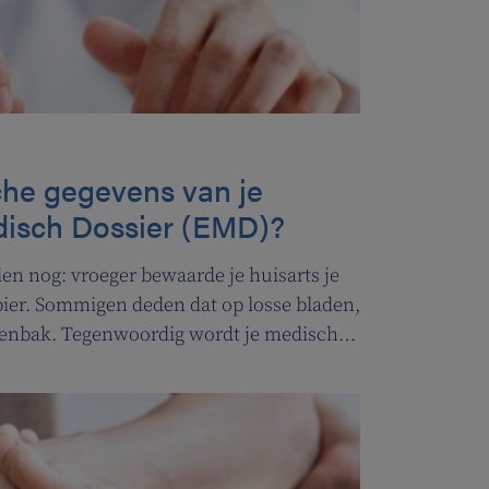
sche gegevens van je
disch Dossier (EMD)?
ien nog: vroeger bewaarde je huisarts je
ier. Sommigen deden dat op losse bladen,
tenbak. Tegenwoordig wordt je medisch
ard. Er is het elektronisch medisch
et globaal medisch dossier (GMD). Wat is
En wat zijn de voordelen voor jou?