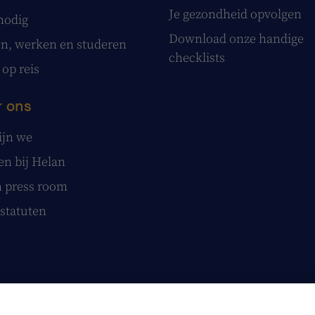
Je gezondheid opvolgen
nodig
Download onze handige
, werken en studeren
checklists
 op reis
 ons
ijn we
n bij Helan
 press room
statuten