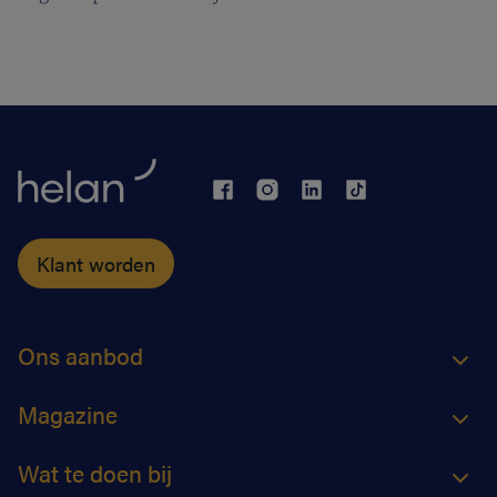
toesloeg en voor dat laatste een stokje stak, was het
toch even slikken. Daar stond hij dan, zonder job.
Gelukkig is Dirk een enthousiasteling die niet bij de
pakken blijft zitten, en ging hij meteen op zoek naar
ander werk. Toen hij daarvoor bij Helan aanklopte,
was het meteen raak.
Klant worden
Ons aanbod
Magazine
Wat te doen bij