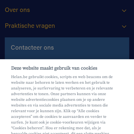
Over ons
Praktische vragen
Contacteer ons
Contacteer ons
Deze website maakt gebruik van cookies
Maak een afspraak
Helan.be gebruikt cookies, scripts en web beacons om de
website naar behoren te laten werken en het gebruik te
Waar vind je ons?
analyseren, je surfervaring te verbeteren en je relevante
advertenties te tonen. Onze partners kunnen via onze
website advertentiecookies plaatsen om je op andere
websites en via sociale media advertenties te tonen die
relevant voor je kunnen zijn. Klik op “Alle cookies
accepteren” om de cookies te aanvaarden en verder te
surfen. Je kunt ook je cookie-voorkeuren wijzigen via
Mifid
“Cookies beheren”. Hou er rekening mee dat, als je
bepaalde cookies niet accepteert, dit een vlotte werking