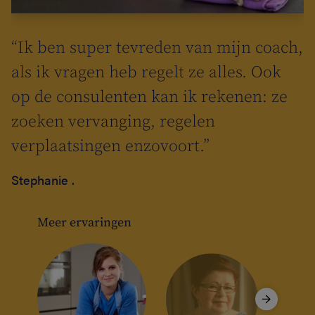
ie
“Ik ben super tevreden van mijn coach,
t
s
als ik vragen heb regelt ze alles. Ook
r
n
op de consulenten kan ik rekenen: ze
at
zoeken vervanging, regelen
verplaatsingen enzovoort.”
k
Stephanie .
n
Meer ervaringen