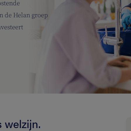
ostende
n de Helan groep
nvesteert
 welzijn.