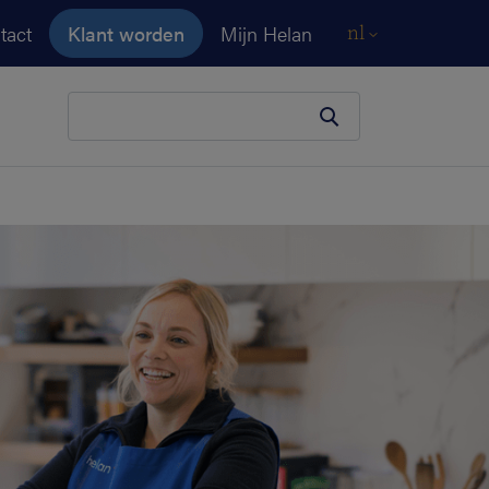
tact
Klant worden
Mijn Helan
nl
Je zoekopdracht