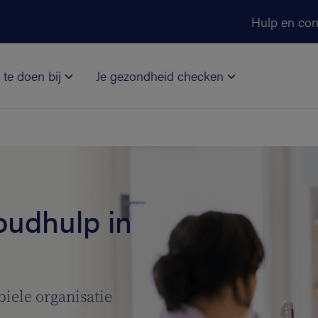
Ga naar de hoofdinhoud
Hulp en con
 te doen bij
Je gezondheid checken
oudhulp in
biele organisatie