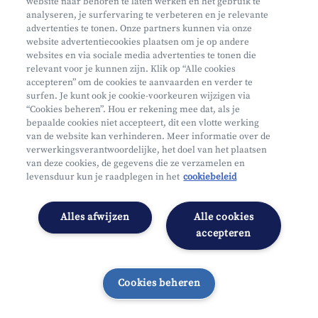
website naar behoren te laten werken en het gebruik te
Phishing
analyseren, je surfervaring te verbeteren en je relevante
advertenties te tonen. Onze partners kunnen via onze
website advertentiecookies plaatsen om je op andere
websites en via sociale media advertenties te tonen die
relevant voor je kunnen zijn. Klik op “Alle cookies
accepteren” om de cookies te aanvaarden en verder te
surfen. Je kunt ook je cookie-voorkeuren wijzigen via
Mifid
“Cookies beheren”. Hou er rekening mee dat, als je
bepaalde cookies niet accepteert, dit een vlotte werking
Privacy
van de website kan verhinderen. Meer informatie over de
Juridische info
verwerkingsverantwoordelijke, het doel van het plaatsen
van deze cookies, de gegevens die ze verzamelen en
Onderworpen aan de controle van CDZ
levensduur kun je raadplegen in het
cookiebeleid
Segmentatie
Toegankelijkheidsverklaring
Alles afwijzen
Alle cookies
Cookies beheren
accepteren
Cookies beheren