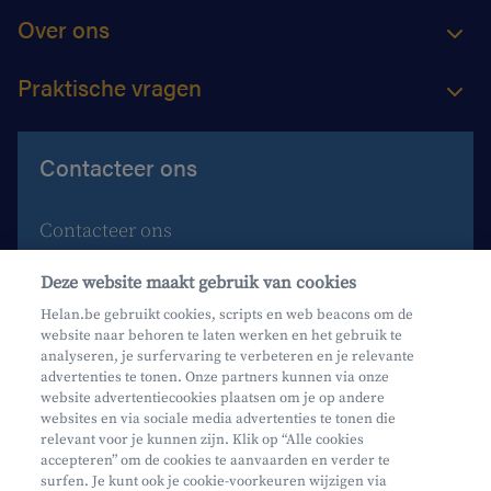
Over ons
Praktische vragen
Contacteer ons
Contacteer ons
Maak een afspraak
Deze website maakt gebruik van cookies
Waar vind je ons?
Helan.be gebruikt cookies, scripts en web beacons om de
website naar behoren te laten werken en het gebruik te
Phishing
analyseren, je surfervaring te verbeteren en je relevante
advertenties te tonen. Onze partners kunnen via onze
website advertentiecookies plaatsen om je op andere
websites en via sociale media advertenties te tonen die
relevant voor je kunnen zijn. Klik op “Alle cookies
accepteren” om de cookies te aanvaarden en verder te
surfen. Je kunt ook je cookie-voorkeuren wijzigen via