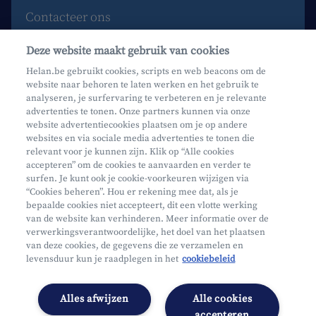
Contacteer ons
Maak een afspraak
Deze website maakt gebruik van cookies
Waar vind je ons?
Helan.be gebruikt cookies, scripts en web beacons om de
website naar behoren te laten werken en het gebruik te
Phishing
analyseren, je surfervaring te verbeteren en je relevante
advertenties te tonen. Onze partners kunnen via onze
website advertentiecookies plaatsen om je op andere
websites en via sociale media advertenties te tonen die
relevant voor je kunnen zijn. Klik op “Alle cookies
accepteren” om de cookies te aanvaarden en verder te
surfen. Je kunt ook je cookie-voorkeuren wijzigen via
Mifid
“Cookies beheren”. Hou er rekening mee dat, als je
bepaalde cookies niet accepteert, dit een vlotte werking
Privacy
van de website kan verhinderen. Meer informatie over de
Juridische info
verwerkingsverantwoordelijke, het doel van het plaatsen
van deze cookies, de gegevens die ze verzamelen en
Onderworpen aan de controle van CDZ
levensduur kun je raadplegen in het
cookiebeleid
Segmentatie
Toegankelijkheidsverklaring
Alles afwijzen
Alle cookies
Cookies beheren
accepteren