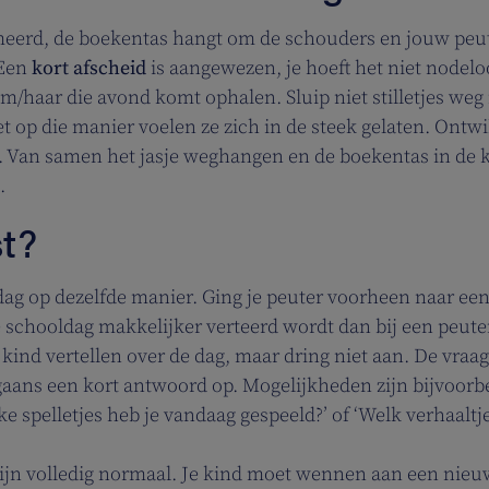
smeerd, de boekentas hangt om de schouders en jouw peu
 Een
kort afscheid
is aangewezen, je hoeft het niet nodelo
m/haar die avond komt ophalen. Sluip niet stilletjes weg 
et op die manier voelen ze zich in de steek gelaten. Ontw
id. Van samen het jasje weghangen en de boekentas in de 
.
st?
ldag op dezelfde manier. Ging je peuter voorheen naar ee
te schooldag makkelijker verteerd wordt dan bij een peute
 kind vertellen over de dag, maar dring niet aan. De vraa
rgaans een kort antwoord op. Mogelijkheden zijn bijvoorb
elke spelletjes heb je vandaag gespeeld?’ of ‘Welk verhaaltj
zijn volledig normaal. Je kind moet wennen aan een nieu