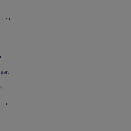
m een
n
 een
le
s en