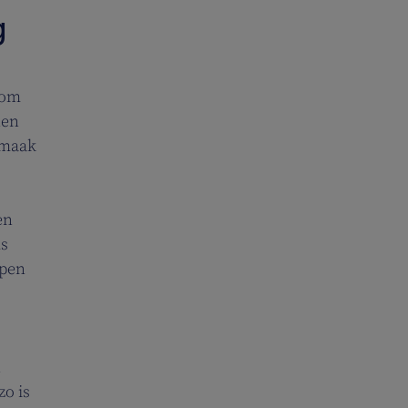
g
 om
nen
 maak
en
ms
open
n
zo is