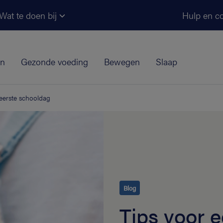
Ga naar de hoofdinhoud
Wat te doen bij
Hulp en co
jn
Gezonde voeding
Bewegen
Slaap
eerste schooldag
Blog
Tips voor 