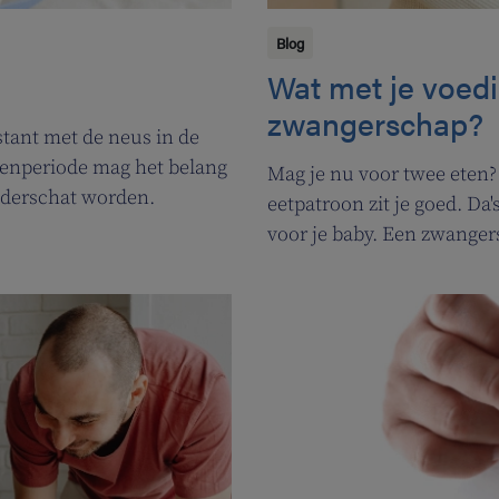
Blog
Wat met je voedi
zwangerschap?
tant met de neus in de
menperiode mag het belang
Mag je nu voor twee eten?
nderschat worden.
eetpatroon zit je goed. Da'
voor je baby. Een zwangers
verandering met zich mee
wat opletten.