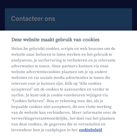
Contacteer ons
Contacteer ons
Deze website maakt gebruik van cookies
Maak een afspraak
Helan.be gebruikt cookies, scripts en web beacons om de
website naar behoren te laten werken en het gebruik te
Waar vind je ons?
analyseren, je surfervaring te verbeteren en je relevante
advertenties te tonen. Onze partners kunnen via onze
website advertentiecookies plaatsen om je op andere
websites en via sociale media advertenties te tonen die
relevant voor je kunnen zijn. Klik op “Alle cookies
accepteren” om de cookies te aanvaarden en verder te
surfen. Je kunt ook je cookie-voorkeuren wijzigen via
Mifid
“Cookies beheren”. Hou er rekening mee dat, als je
bepaalde cookies niet accepteert, dit een vlotte werking
Privacy
van de website kan verhinderen. Meer informatie over de
Juridische info
verwerkingsverantwoordelijke, het doel van het plaatsen
van deze cookies, de gegevens die ze verzamelen en
Onderworpen aan de controle van CDZ
levensduur kun je raadplegen in het
cookiebeleid
Segmentatie