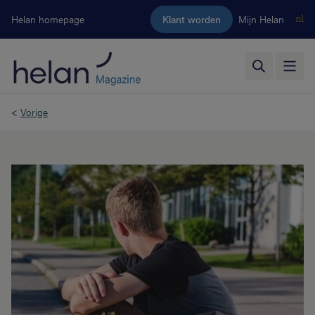
Ga naar de hoofdinhoud
Helan homepage
Klant worden
Mijn Helan
nl
<
Vorige