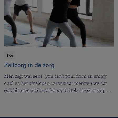
Blog
Zelfzorg in de zorg
Men zegt wel eens “you can’t pour from an empty
cup” en het afgelopen coronajaar merkten we dat
ook bij onze medewerkers van Helan Gezinszorg.
Daarom deden we beroep op de diensten van de
zuurstoflijn om ook onze eigen verzorgenden de
nodige ademruimte te geven zodat ze nog beter voor