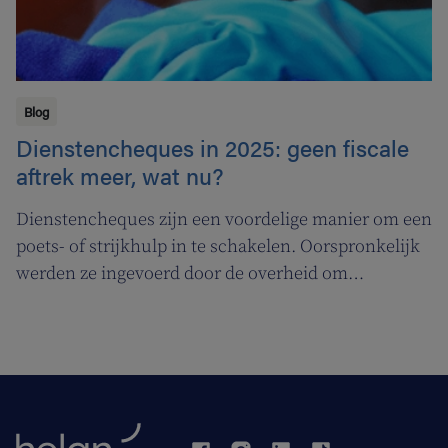
Blog
Dienstencheques in 2025: geen fiscale
aftrek meer, wat nu?
Dienstencheques zijn een voordelige manier om een
poets- of strijkhulp in te schakelen. Oorspronkelijk
werden ze ingevoerd door de overheid om
zwartwerk tegen te gaan. Wat is nu precies het
voordeel van dienstencheques? En wat nu de
dienstencheques niet langer fiscaal aftrekbaar zijn?
Je ontdekt het hieronder.