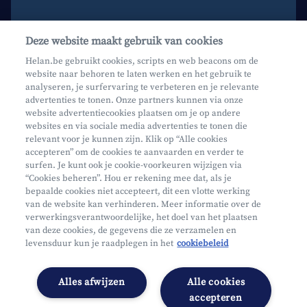
Contacteer ons
Deze website maakt gebruik van cookies
Maak een afspraak
Helan.be gebruikt cookies, scripts en web beacons om de
website naar behoren te laten werken en het gebruik te
Waar vind je ons?
analyseren, je surfervaring te verbeteren en je relevante
advertenties te tonen. Onze partners kunnen via onze
website advertentiecookies plaatsen om je op andere
websites en via sociale media advertenties te tonen die
relevant voor je kunnen zijn. Klik op “Alle cookies
accepteren” om de cookies te aanvaarden en verder te
surfen. Je kunt ook je cookie-voorkeuren wijzigen via
Mifid
“Cookies beheren”. Hou er rekening mee dat, als je
bepaalde cookies niet accepteert, dit een vlotte werking
Privacy
van de website kan verhinderen. Meer informatie over de
Juridische info
verwerkingsverantwoordelijke, het doel van het plaatsen
van deze cookies, de gegevens die ze verzamelen en
Onderworpen aan de controle van CDZ
levensduur kun je raadplegen in het
cookiebeleid
Segmentatie
Toegankelijkheidsverklaring
Alles afwijzen
Alle cookies
Cookies beheren
accepteren