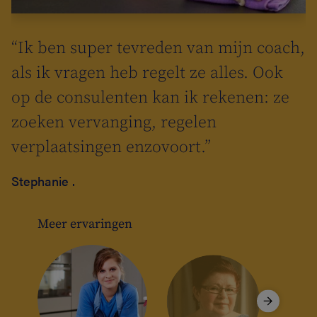
ie
“Ik ben super tevreden van mijn coach,
t
s
als ik vragen heb regelt ze alles. Ook
r
n
op de consulenten kan ik rekenen: ze
at
zoeken vervanging, regelen
verplaatsingen enzovoort.”
k
Stephanie .
n
Meer ervaringen