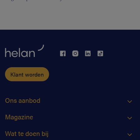
toesloeg en voor dat laatste een stokje stak, was het
toch even slikken. Daar stond hij dan, zonder job.
Gelukkig is Dirk een enthousiasteling die niet bij de
pakken blijft zitten, en ging hij meteen op zoek naar
ander werk. Toen hij daarvoor bij Helan aanklopte,
was het meteen raak.
Klant worden
Ons aanbod
Magazine
Wat te doen bij