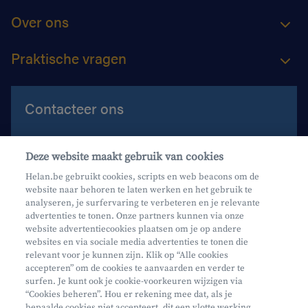
Over ons
Praktische vragen
Contacteer ons
Contacteer ons
Deze website maakt gebruik van cookies
Maak een afspraak
Helan.be gebruikt cookies, scripts en web beacons om de
website naar behoren te laten werken en het gebruik te
Waar vind je ons?
analyseren, je surfervaring te verbeteren en je relevante
advertenties te tonen. Onze partners kunnen via onze
website advertentiecookies plaatsen om je op andere
websites en via sociale media advertenties te tonen die
relevant voor je kunnen zijn. Klik op “Alle cookies
accepteren” om de cookies te aanvaarden en verder te
surfen. Je kunt ook je cookie-voorkeuren wijzigen via
Mifid
“Cookies beheren”. Hou er rekening mee dat, als je
bepaalde cookies niet accepteert, dit een vlotte werking