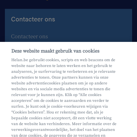
Contacteer ons
Contacteer ons
Maak een afspraak
Deze website maakt gebruik van cookies
Waar vind je ons?
Helan.be gebruikt cookies, scripts en web beacons om de
website naar behoren te laten werken en het gebruik te
Phishing
analyseren, je surfervaring te verbeteren en je relevante
advertenties te tonen. Onze partners kunnen via onze
website advertentiecookies plaatsen om je op andere
websites en via sociale media advertenties te tonen die
relevant voor je kunnen zijn. Klik op “Alle cookies
accepteren” om de cookies te aanvaarden en verder te
surfen. Je kunt ook je cookie-voorkeuren wijzigen via
Mifid
“Cookies beheren”. Hou er rekening mee dat, als je
bepaalde cookies niet accepteert, dit een vlotte werking
Privacy
van de website kan verhinderen. Meer informatie over de
Juridische info
verwerkingsverantwoordelijke, het doel van het plaatsen
van deze cookies, de gegevens die ze verzamelen en
Onderworpen aan de controle van CDZ