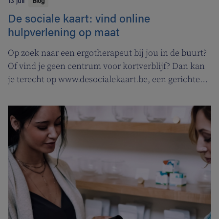
13 juli
Blog
De sociale kaart: vind online
hulpverlening op maat
Op zoek naar een ergotherapeut bij jou in de buurt?
Of vind je geen centrum voor kortverblijf? Dan kan
je terecht op www.desocialekaart.be, een gerichte
zoekmotor voor al je hulpvragen rond
gezondheidszorg en welzijn. Heel handig voor zowel
patiënten als zorgverleners.