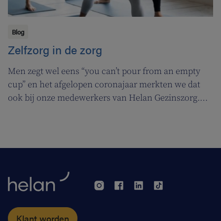
Blog
Zelfzorg in de zorg
Men zegt wel eens “you can’t pour from an empty
cup” en het afgelopen coronajaar merkten we dat
ook bij onze medewerkers van Helan Gezinszorg.
Daarom deden we beroep op de diensten van de
zuurstoflijn om ook onze eigen verzorgenden de
nodige ademruimte te geven zodat ze nog beter voor
hun klanten kunnen zorgen.
Klant worden