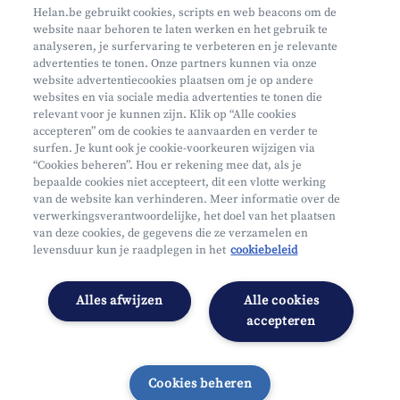
Maak een afspraak
Helan.be gebruikt cookies, scripts en web beacons om de
website naar behoren te laten werken en het gebruik te
Waar vind je ons?
analyseren, je surfervaring te verbeteren en je relevante
advertenties te tonen. Onze partners kunnen via onze
website advertentiecookies plaatsen om je op andere
websites en via sociale media advertenties te tonen die
relevant voor je kunnen zijn. Klik op “Alle cookies
accepteren” om de cookies te aanvaarden en verder te
surfen. Je kunt ook je cookie-voorkeuren wijzigen via
Mifid
“Cookies beheren”. Hou er rekening mee dat, als je
bepaalde cookies niet accepteert, dit een vlotte werking
Privacy
van de website kan verhinderen. Meer informatie over de
Juridische info
verwerkingsverantwoordelijke, het doel van het plaatsen
van deze cookies, de gegevens die ze verzamelen en
Onderworpen aan de controle van CDZ
levensduur kun je raadplegen in het
cookiebeleid
Segmentatie
Toegankelijkheidsverklaring
Alles afwijzen
Alle cookies
Cookies beheren
accepteren
Cookies beheren