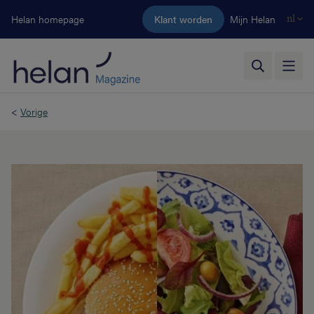
Ga naar de hoofdinhoud
Helan homepage
Klant worden
Mijn Helan
nl
<
Vorige