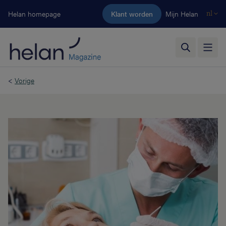
Ga naar de hoofdinhoud
Helan homepage
Klant worden
Mijn Helan
nl
<
Vorige