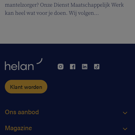
mantelzorger? Onze Dienst Maatschappelijk Werk
kan heel wat voor je doen. Wij volgen
ergotherapeute Katja de Cordt terwijl ze een
zorgplan maakt voor Jossé en Maurice.
Klant worden
Ons aanbod
Magazine