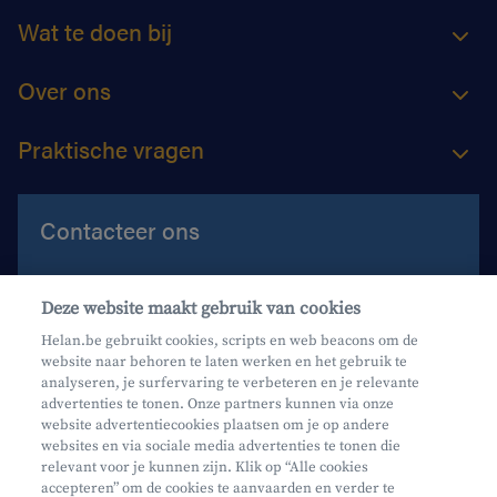
Wat te doen bij
Over ons
Praktische vragen
Contacteer ons
Contacteer ons
Deze website maakt gebruik van cookies
Maak een afspraak
Helan.be gebruikt cookies, scripts en web beacons om de
website naar behoren te laten werken en het gebruik te
Waar vind je ons?
analyseren, je surfervaring te verbeteren en je relevante
advertenties te tonen. Onze partners kunnen via onze
website advertentiecookies plaatsen om je op andere
websites en via sociale media advertenties te tonen die
relevant voor je kunnen zijn. Klik op “Alle cookies
accepteren” om de cookies te aanvaarden en verder te