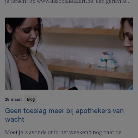
je terecht op www.desocialekaart.be, een gerichte
zoekmotor voor al je hulpvragen rond
gezondheidszorg en welzijn. Heel handig voor zowel
patiënten als zorgverleners.
28 maart
Blog
Geen toeslag meer bij apothekers van
wacht
Moet je ’s avonds of in het weekend nog naar de