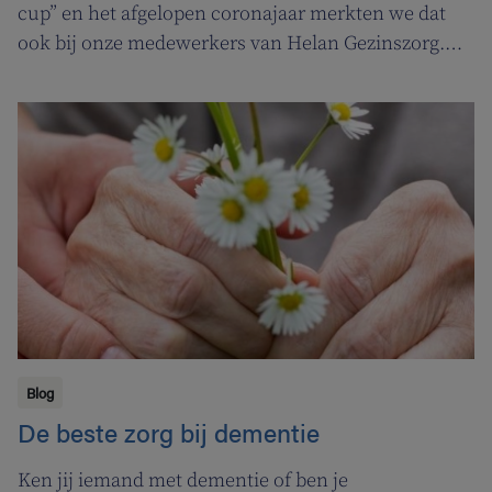
cup” en het afgelopen coronajaar merkten we dat
ook bij onze medewerkers van Helan Gezinszorg.
Daarom deden we beroep op de diensten van de
zuurstoflijn om ook onze eigen verzorgenden de
nodige ademruimte te geven zodat ze nog beter voor
hun klanten kunnen zorgen.
Blog
De beste zorg bij dementie
Ken jij iemand met dementie of ben je