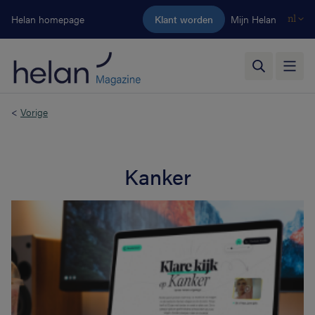
Ga naar de hoofdinhoud
Helan homepage
Klant worden
Mijn Helan
nl
<
Vorige
Kanker