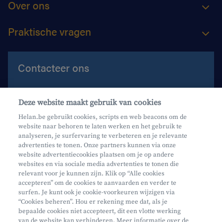
Over ons
Praktische vragen
Contacteer ons
Contacteer ons
Deze website maakt gebruik van cookies
Maak een afspraak
Helan.be gebruikt cookies, scripts en web beacons om de
website naar behoren te laten werken en het gebruik te
Waar vind je ons?
analyseren, je surfervaring te verbeteren en je relevante
advertenties te tonen. Onze partners kunnen via onze
website advertentiecookies plaatsen om je op andere
websites en via sociale media advertenties te tonen die
relevant voor je kunnen zijn. Klik op “Alle cookies
accepteren” om de cookies te aanvaarden en verder te
surfen. Je kunt ook je cookie-voorkeuren wijzigen via
Mifid
“Cookies beheren”. Hou er rekening mee dat, als je
bepaalde cookies niet accepteert, dit een vlotte werking
Privacy
van de website kan verhinderen. Meer informatie over de