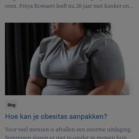
oren. Freya Rowaert leeft nu 20 jaar met kanker en
weet er alles van. Om lotgenoten vanuit haar eigen
ervaring te ondersteunen, lanceerde ze ‘Klare kijk
op Kanker’.
Blog
Hoe kan je obesitas aanpakken?
Voor veel mensen is afvallen een enorme uitdaging.
Sommigen slagen er niet in omdat ze meteen hun