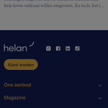
hele leven radicaal willen omgooien. En toch, het is
niet onmogelijk om op een gezonde, geleidelijke
manier af te vallen en de strijd met obesitas aan te
gaan.
Klant worden
Ons aanbod
Magazine