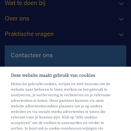
Wat te doen bij
Over ons
Praktische vragen
Contacteer ons
Contacteer ons
Deze website maakt gebruik van cookies
Maak een afspraak
Helan.be gebruikt cookies, scripts en web beacons om de
website naar behoren te laten werken en het gebruik te
Waar vind je ons?
analyseren, je surfervaring te verbeteren en je relevante
advertenties te tonen. Onze partners kunnen via onze
website advertentiecookies plaatsen om je op andere
websites en via sociale media advertenties te tonen die
relevant voor je kunnen zijn. Klik op “Alle cookies
accepteren” om de cookies te aanvaarden en verder te
surfen. Je kunt ook je cookie-voorkeuren wijzigen via