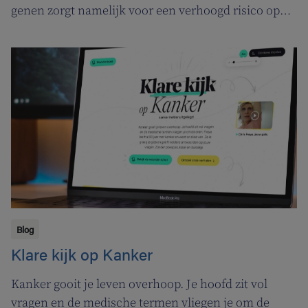
genen zorgt namelijk voor een verhoogd risico op
verschillende vormen van kanker, waaronder
borstkanker. Lees hieronder wat het BRCA-gen
precies is, hoe je kunt bepalen of jij deze genmutatie
meedraagt en welke stappen je kunt ondernemen
als je drager blijkt te zijn van het BRCA1 of BRCA2-
gen.
Blog
Klare kijk op Kanker
Kanker gooit je leven overhoop. Je hoofd zit vol
vragen en de medische termen vliegen je om de