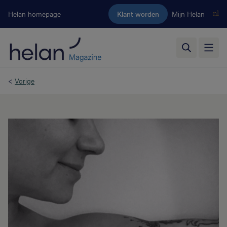
Ga naar de hoofdinhoud
Helan homepage
Klant worden
Mijn Helan
nl
<
Vorige