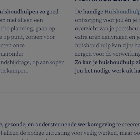
huishoudhulpen zo goed
De
handige
Huishoudhul
den niet alleen een
ontzorging voor jou én je 
sche planning, gaan op
overzicht van je poetsbeu
ie op punt, zorgen voor
extra uren aanvragen en 
ieten onze
huishoudhulp kan zijn/ haa
waaronder
zorgen voor de verwerkin
ondsbijdrage, op aankopen
Zo kan je huishoudhulp zi
ntiekampen.
jou het nodige werk uit 
ige, gezonde, en ondersteunende werkomgeving
te creëre
 alleen de nodige uitrusting voor veilig werken, maar o