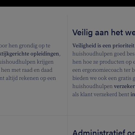
Veilig aan het w
or hen grondig op te
Veiligheid is een prioriteit
tijkgerichte opleidingen
,
huishoudhulpen goed besc
uishoudhulpen krijgen
hen hoe ze producten op e
 hen met raad en daad
een ergonomiecoach ter bes
ant altijd rekenen op een
bieden we ook een gratis g
huishoudhulpen
verzeker
als klant verzekerd bent
i
Administratief 