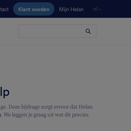
tact
Klant worden
Mijn Helan
nl
Je zoekopdracht
lp
e. Deze bijdrage zorgt ervoor dat Helan
n
. We leggen je graag uit wat dit precies