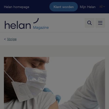
Ga naar de hoofdinhoud
Helan homepage
Klant worden
Mijn Helan
nl
<
Vorige