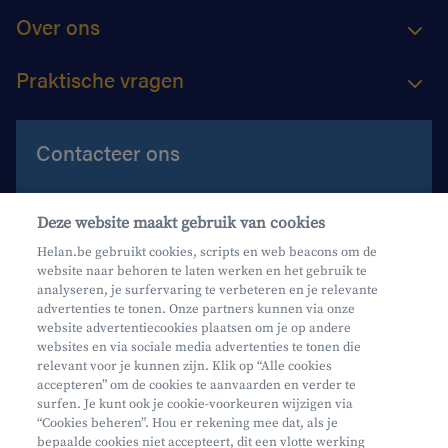
Over ons
Praktische vragen
Contacteer ons
Contacteer ons
Deze website maakt gebruik van cookies
Maak een afspraak
Helan.be gebruikt cookies, scripts en web beacons om de
website naar behoren te laten werken en het gebruik te
Waar vind je ons?
analyseren, je surfervaring te verbeteren en je relevante
advertenties te tonen. Onze partners kunnen via onze
website advertentiecookies plaatsen om je op andere
websites en via sociale media advertenties te tonen die
relevant voor je kunnen zijn. Klik op “Alle cookies
accepteren” om de cookies te aanvaarden en verder te
surfen. Je kunt ook je cookie-voorkeuren wijzigen via
Mifid
“Cookies beheren”. Hou er rekening mee dat, als je
bepaalde cookies niet accepteert, dit een vlotte werking
Privacy