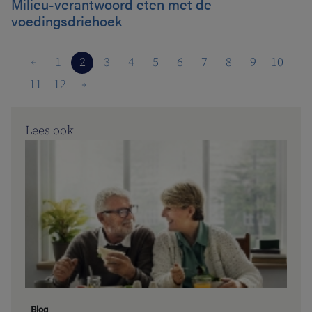
Milieu-verantwoord eten met de
voedingsdriehoek
1
2
3
4
5
6
7
8
9
10
11
12
Lees ook
Blog