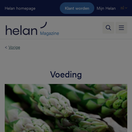
Ga naar de hoofdinhoud
Helan homepage
Klant worden
Mijn Helan
nl
<
Vorige
Voeding