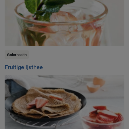
Goforhealth
Fruitige ijsthee