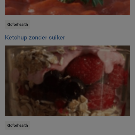
Goforhealth
Ketchup zonder suiker
Goforhealth