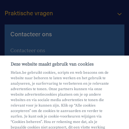
Praktische vragen
Contacteer ons
Contacteer ons
Maak een afspraak
Deze website maakt gebruik van cookies
Waar vind je ons?
Helan.be gebruikt cookies, scripts en web beacons om de
website naar behoren te laten werken en het gebruik te
Phishing
analyseren, je surfervaring te verbeteren en je relevante
advertenties te tonen. Onze partners kunnen via onze
website advertentiecookies plaatsen om je op andere
websites en via sociale media advertenties te tonen die
relevant voor je kunnen zijn. Klik op “Alle cookies
accepteren” om de cookies te aanvaarden en verder te
surfen. Je kunt ook je cookie-voorkeuren wijzigen via
Mifid
“Cookies beheren”. Hou er rekening mee dat, als je
bepaalde cookies niet accepteert, dit een vlotte werking
Privacy