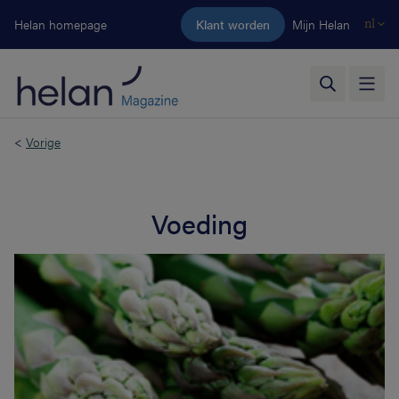
Ga naar de hoofdinhoud
Helan homepage
Klant worden
Mijn Helan
nl
<
Vorige
Voeding