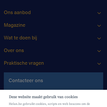
Ons aanbod
Magazine
Wat te doen bij
Over ons
Praktische vragen
Contacteer ons
Contacteer ons
Deze website maakt gebruik van cookies
Maak een afspraak
Helan.be gebruikt cookies, scripts en web beacons om de