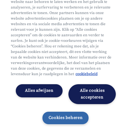
website naar behoren te laten werken en het gebruik te
Waar vind je ons?
analyseren, je surfervaring te verbeteren en je relevante
advertenties te tonen. Onze partners kunnen via onze
website advertentiecookies plaatsen om je op andere
websites en via sociale media advertenties te tonen die
relevant voor je kunnen zijn. Klik op “Alle cookies
accepteren” om de cookies te aanvaarden en verder te
surfen. Je kunt ook je cookie-voorkeuren wijzigen via
Mifid
“Cookies beheren”. Hou er rekening mee dat, als je
bepaalde cookies niet accepteert, dit een vlotte werking
Privacy
van de website kan verhinderen. Meer informatie over de
Juridische info
verwerkingsverantwoordelijke, het doel van het plaatsen
van deze cookies, de gegevens die ze verzamelen en
Onderworpen aan de controle van CDZ
levensduur kun je raadplegen in het
cookiebeleid
Segmentatie
Toegankelijkheidsverklaring
Alles afwijzen
Alle cookies
Cookies beheren
accepteren
Cookies beheren