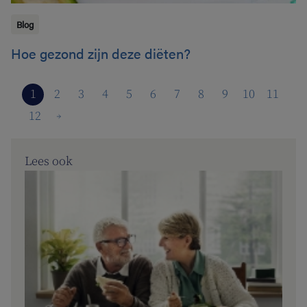
Blog
Hoe gezond zijn deze diëten?
1
2
3
4
5
6
7
8
9
10
11
12
Lees ook