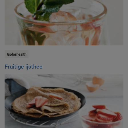
Goforhealth
Fruitige ijsthee