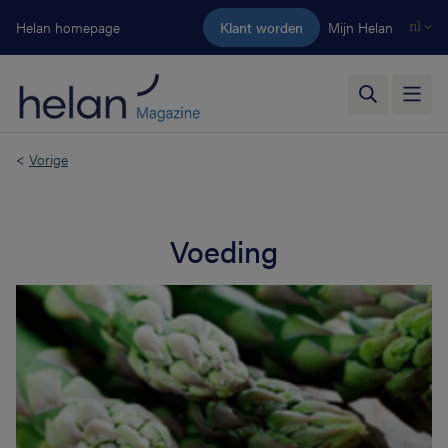
Ga naar de hoofdinhoud
Helan homepage
Klant worden
Mijn Helan
nl
<
Vorige
Voeding