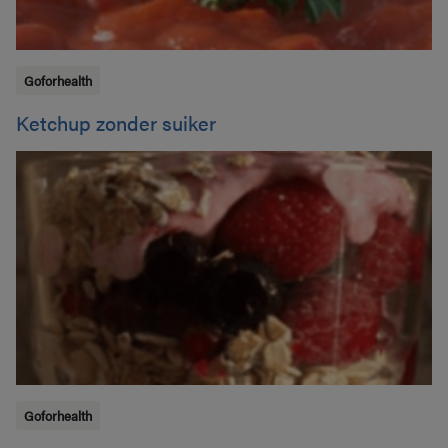
Goforhealth
Ketchup zonder suiker
Goforhealth