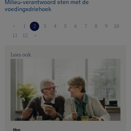
Milieu-verantwoord eten met de
voedingsdriehoek
1
2
3
4
5
6
7
8
9
10
11
12
Lees ook
Blog