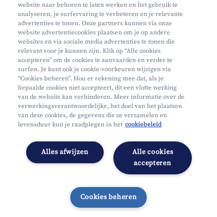
website naar behoren te laten werken en het gebruik te
Phishing
analyseren, je surfervaring te verbeteren en je relevante
advertenties te tonen. Onze partners kunnen via onze
website advertentiecookies plaatsen om je op andere
websites en via sociale media advertenties te tonen die
relevant voor je kunnen zijn. Klik op “Alle cookies
accepteren” om de cookies te aanvaarden en verder te
surfen. Je kunt ook je cookie-voorkeuren wijzigen via
Mifid
“Cookies beheren”. Hou er rekening mee dat, als je
bepaalde cookies niet accepteert, dit een vlotte werking
Privacy
van de website kan verhinderen. Meer informatie over de
Juridische info
verwerkingsverantwoordelijke, het doel van het plaatsen
van deze cookies, de gegevens die ze verzamelen en
Onderworpen aan de controle van CDZ
levensduur kun je raadplegen in het
cookiebeleid
Segmentatie
Toegankelijkheidsverklaring
Alles afwijzen
Alle cookies
Cookies beheren
accepteren
Cookies beheren