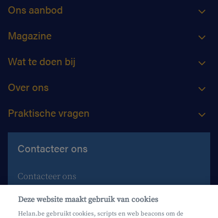
Ons aanbod
Magazine
Wat te doen bij
Over ons
Praktische vragen
Contacteer ons
Contacteer ons
Maak een afspraak
Deze website maakt gebruik van cookies
Waar vind je ons?
Helan.be gebruikt cookies, scripts en web beacons om de