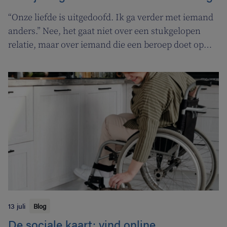
“Onze liefde is uitgedoofd. Ik ga verder met iemand
anders.” Nee, het gaat niet over een stukgelopen
relatie, maar over iemand die een beroep doet op
een tabakoloog om te stoppen met roken. De
Vlaamse overheid pakt uit met een nieuwe
campagne om rookstopbegeleiding door
tabakologen te promoten.
13 juli
Blog
De sociale kaart: vind online