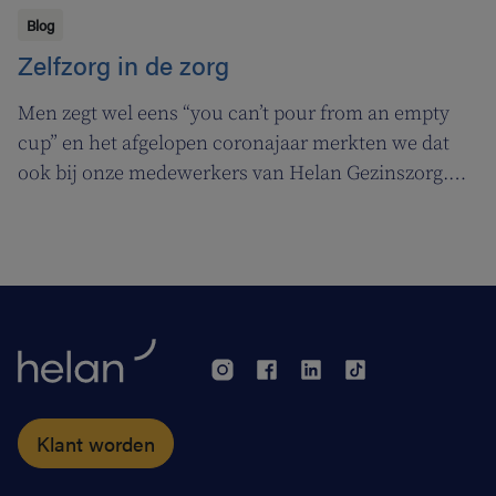
Blog
Zelfzorg in de zorg
Men zegt wel eens “you can’t pour from an empty
cup” en het afgelopen coronajaar merkten we dat
ook bij onze medewerkers van Helan Gezinszorg.
Daarom deden we beroep op de diensten van de
zuurstoflijn om ook onze eigen verzorgenden de
nodige ademruimte te geven zodat ze nog beter voor
hun klanten kunnen zorgen.
Klant worden