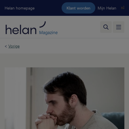
Ga naar de hoofdinhoud
Helan homepage
Klant worden
Mijn Helan
nl
<
Vorige