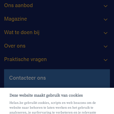
Ons aanbod
Magazine
Wat te doen bij
Over ons
Praktische vragen
Contacteer ons
Contacteer ons
Deze website maakt gebruik van cookies
Maak een afspraak
Helan.be gebruikt cookies, scripts en web beacons om de
website naar behoren te laten werken en het gebruik te
Waar vind je ons?
analyseren, je surfervaring te verbeteren en je relevante