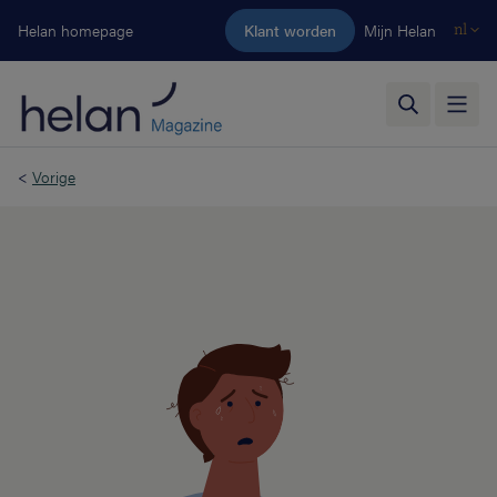
Ga naar de hoofdinhoud
Helan homepage
Klant worden
Mijn Helan
nl
<
Vorige