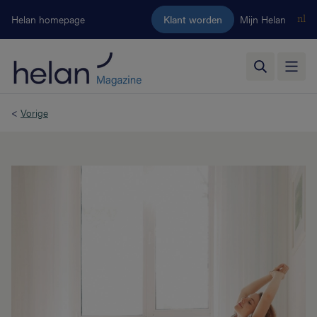
Ga naar de hoofdinhoud
Helan homepage
Klant worden
Mijn Helan
nl
<
Vorige