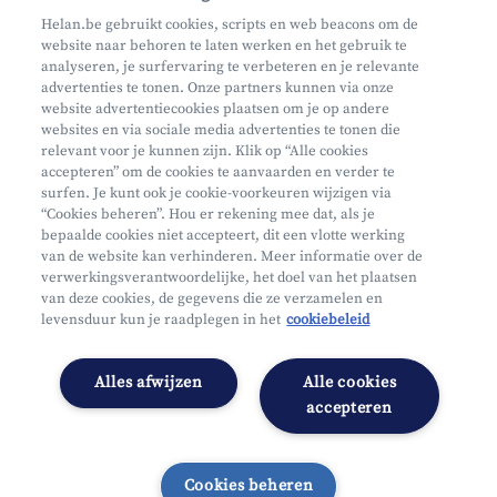
Maak een afspraak
Helan.be gebruikt cookies, scripts en web beacons om de
website naar behoren te laten werken en het gebruik te
Waar vind je ons?
analyseren, je surfervaring te verbeteren en je relevante
advertenties te tonen. Onze partners kunnen via onze
website advertentiecookies plaatsen om je op andere
websites en via sociale media advertenties te tonen die
relevant voor je kunnen zijn. Klik op “Alle cookies
accepteren” om de cookies te aanvaarden en verder te
surfen. Je kunt ook je cookie-voorkeuren wijzigen via
Mifid
“Cookies beheren”. Hou er rekening mee dat, als je
bepaalde cookies niet accepteert, dit een vlotte werking
Privacy
van de website kan verhinderen. Meer informatie over de
Juridische info
verwerkingsverantwoordelijke, het doel van het plaatsen
van deze cookies, de gegevens die ze verzamelen en
Onderworpen aan de controle van CDZ
levensduur kun je raadplegen in het
cookiebeleid
Segmentatie
Toegankelijkheidsverklaring
Alles afwijzen
Alle cookies
Cookies beheren
accepteren
Cookies beheren