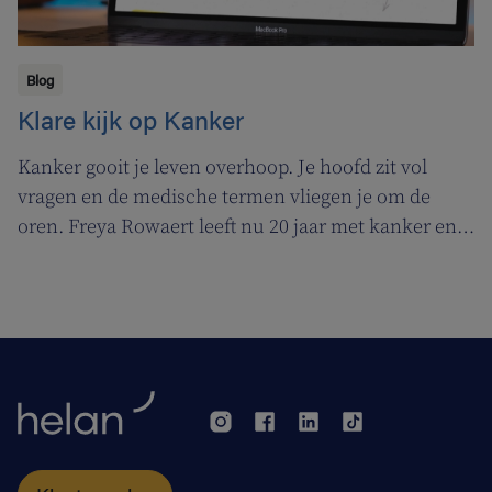
Blog
Klare kijk op Kanker
Kanker gooit je leven overhoop. Je hoofd zit vol
vragen en de medische termen vliegen je om de
oren. Freya Rowaert leeft nu 20 jaar met kanker en
weet er alles van. Om lotgenoten vanuit haar eigen
ervaring te ondersteunen, lanceerde ze ‘Klare kijk
op Kanker’.