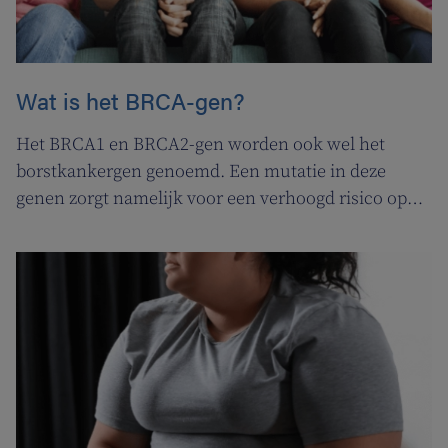
Wat is het BRCA-gen?
Het BRCA1 en BRCA2-gen worden ook wel het
borstkankergen genoemd. Een mutatie in deze
genen zorgt namelijk voor een verhoogd risico op
verschillende vormen van kanker, waaronder
borstkanker. Lees hieronder wat het BRCA-gen
precies is, hoe je kunt bepalen of jij deze genmutatie
meedraagt en welke stappen je kunt ondernemen
als je drager blijkt te zijn van het BRCA1 of BRCA2-
gen.