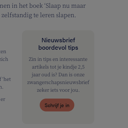
samen in het boek ‘Slaap nu maar
 zelfstandig te leren slapen.
Nieuwsbrief
boordevol tips
ten
zich
Zin in tips en interessante
artikels tot je kindje 2,5
jaar oud is? Dan is onze
 ‘het
zwangerschapsnieuwsbrief
n.
zeker iets voor jou.
 er
Schrijf je in