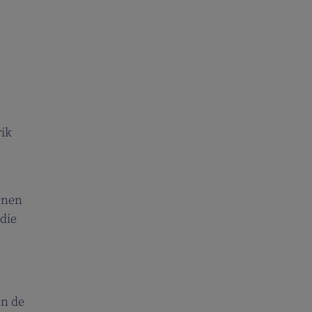
rik
nnen
die
en de