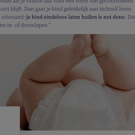
worden als je ruimte laat voor een vorm van gecontroleerd
urt blijft. Dan gaat je kind geleidelijk aan zichzelf leren
 uiteraard:
je kind eindeloos laten huilen is not done
. Dat
en in- of doorslapen.”