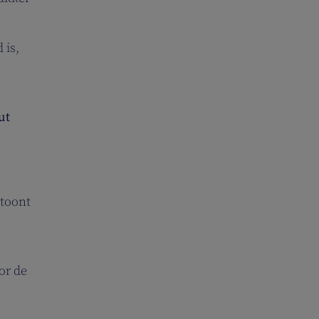
 is,
ut
 toont
or de