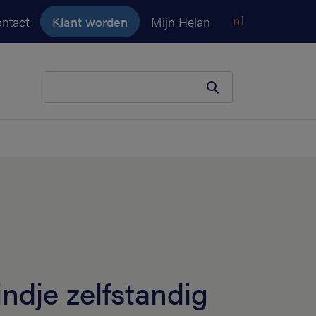
ntact
Klant worden
Mijn Helan
nl
Je zoekopdracht
kindje zelfstandig