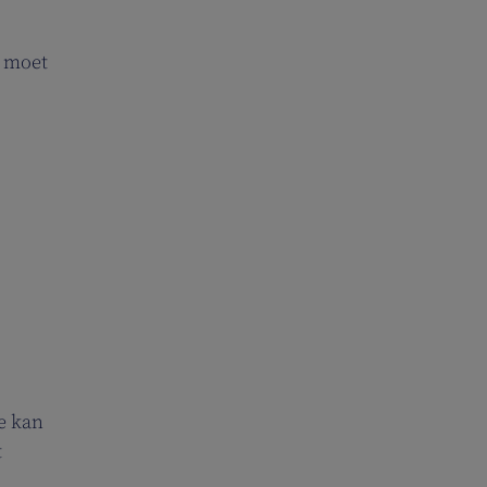
r moet
le kan
t