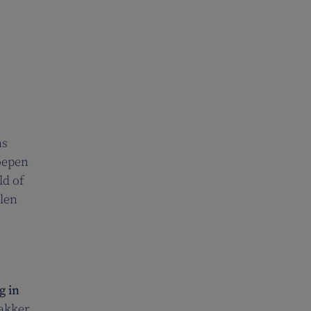
ns
roepen
ld of
llen
g in
wakker