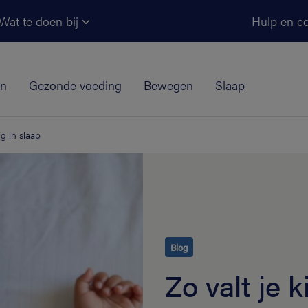
Ga naar de hoofdinhoud
Wat te doen bij
Hulp en co
jn
Gezonde voeding
Bewegen
Slaap
ig in slaap
Blog
Zo valt je 