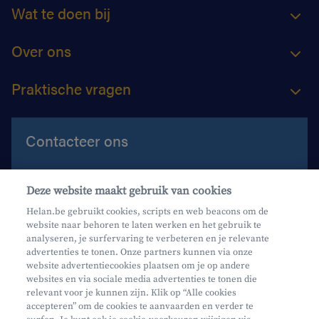
Wat te doen bij
Over ons
Praktische vragen
Contacteer ons
Contacteer ons
Deze website maakt gebruik van cookies
Maak een afspraak
Helan.be gebruikt cookies, scripts en web beacons om de
website naar behoren te laten werken en het gebruik te
Waar vind je ons?
analyseren, je surfervaring te verbeteren en je relevante
advertenties te tonen. Onze partners kunnen via onze
website advertentiecookies plaatsen om je op andere
websites en via sociale media advertenties te tonen die
relevant voor je kunnen zijn. Klik op “Alle cookies
accepteren” om de cookies te aanvaarden en verder te