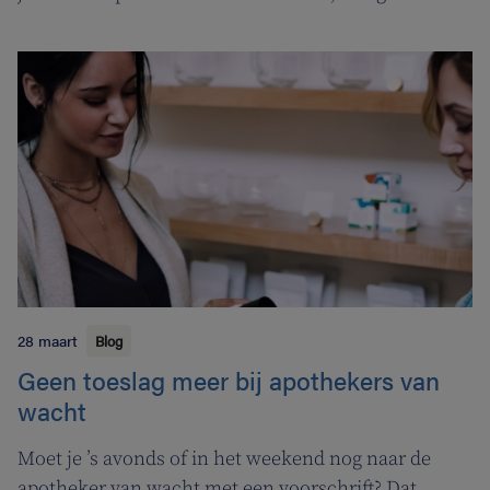
zoekmotor voor al je hulpvragen rond
gezondheidszorg en welzijn. Heel handig voor zowel
patiënten als zorgverleners.
28 maart
Blog
Geen toeslag meer bij apothekers van
wacht
Moet je ’s avonds of in het weekend nog naar de
apotheker van wacht met een voorschrift? Dat