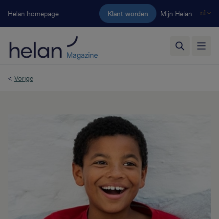
Ga naar de hoofdinhoud
Helan homepage
Klant worden
Mijn Helan
nl
<
Vorige