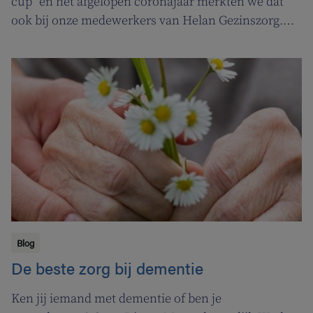
cup” en het afgelopen coronajaar merkten we dat
ook bij onze medewerkers van Helan Gezinszorg.
Daarom deden we beroep op de diensten van de
zuurstoflijn om ook onze eigen verzorgenden de
nodige ademruimte te geven zodat ze nog beter voor
hun klanten kunnen zorgen.
Blog
De beste zorg bij dementie
Ken jij iemand met dementie of ben je