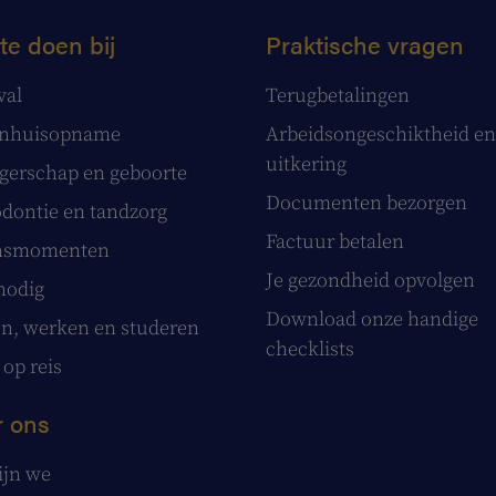
te doen bij
Praktische vragen
val
Terugbetalingen
enhuisopname
Arbeidsongeschiktheid en
uitkering
erschap en geboorte
Documenten bezorgen
dontie en tandzorg
Factuur betalen
nsmomenten
Je gezondheid opvolgen
nodig
Download onze handige
, werken en studeren
checklists
 op reis
 ons
ijn we