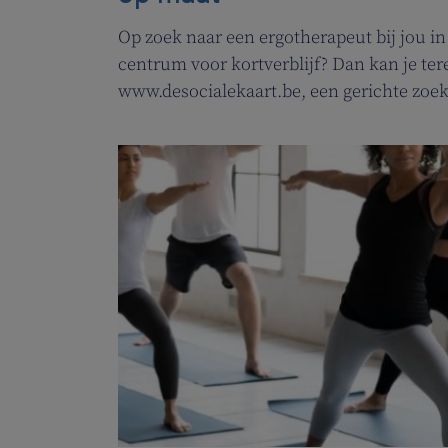
Op zoek naar een ergotherapeut bij jou in
centrum voor kortverblijf? Dan kan je ter
www.desocialekaart.be, een gerichte zoek
hulpvragen rond gezondheidszorg en welz
zowel patiënten als zorgverleners.