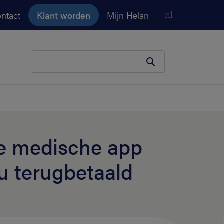
ntact
Klant worden
Mijn Helan
nl
Je zoekopdracht
e medische app
nu terugbetaald