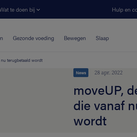
Ga naar de hoofdinhoud
Wat te doen bij
Hulp en co
jn
Gezonde voeding
Bewegen
Slaap
 nu terugbetaald wordt
28 apr. 2022
News
moveUP, d
die vanaf 
wordt