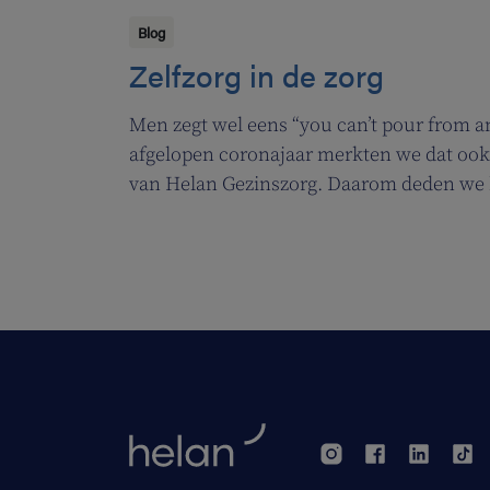
Blog
Zelfzorg in de zorg
Men zegt wel eens “you can’t pour from a
afgelopen coronajaar merkten we dat oo
van Helan Gezinszorg. Daarom deden we 
de zuurstoflijn om ook onze eigen verzo
ademruimte te geven zodat ze nog beter 
zorgen.