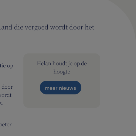
 land die vergoed wordt door het
Helan houdt je op de
tie op
hoogte
n door
meer nieuws
wordt
s.
beter