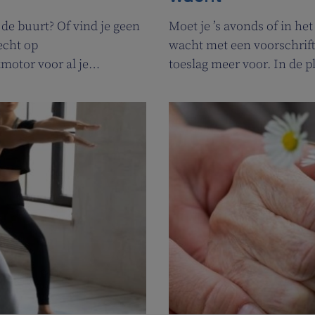
 de buurt? Of vind je geen
Moet je ’s avonds of in h
echt op
wacht met een voorschrift
motor voor al je
toeslag meer voor. In de 
ijn. Heel handig voor
voor apothekers van wach