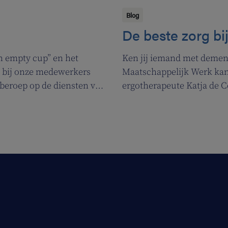
Blog
De beste zorg bi
n empty cup” en het
Ken jij iemand met dement
k bij onze medewerkers
Maatschappelijk Werk kan 
beroep op de diensten van
ergotherapeute Katja de C
rgenden de nodige
Jossé en Maurice.
voor hun klanten kunnen