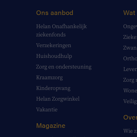
Ons aanbod
Wat 
Helan Onafhankelijk
Onge
ziekenfonds
Ziek
Verzekeringen
Zwang
Huishoudhulp
Ortho
Zorg en ondersteuning
Leve
Kraamzorg
Zorg 
Kinderopvang
Wonen
Helan Zorgwinkel
Veilig
Vakantie
Over
Magazine
Wie z