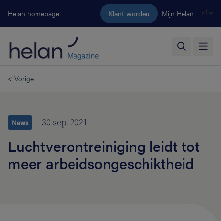
Ga naar de hoofdinhoud
Helan homepage
Klant worden
Mijn Helan
nl
<
Vorige
30 sep. 2021
News
Luchtverontreiniging leidt tot
meer arbeidsongeschiktheid