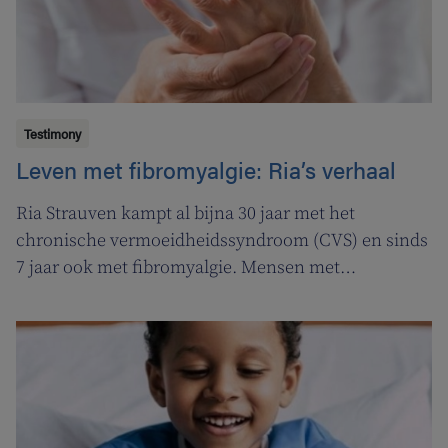
Testimony
Leven met fibromyalgie: Ria’s verhaal
Ria Strauven kampt al bijna 30 jaar met het
chronische vermoeidheidssyndroom (CVS) en sinds
7 jaar ook met fibromyalgie. Mensen met
fibromyalgie ondervinden een combinatie van
verschillende klachten en bevindingen, met pijn en
vermoeidheid als meest opvallende kenmerken. En
doordat hun pijndrempel lager ligt, ervaren ze pijn
veel sneller. Zelfs een gewone aanraking kan al pijn
uitlokken.