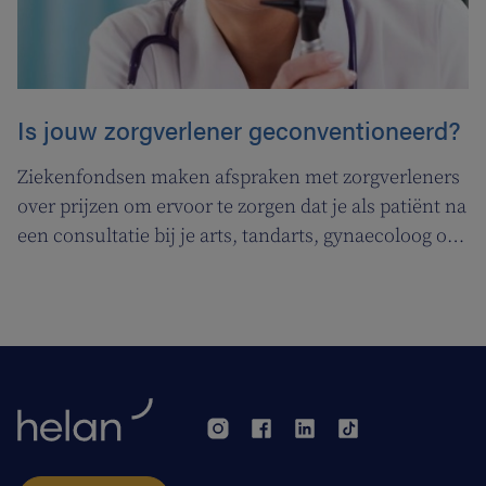
Is jouw zorgverlener geconventioneerd?
Ziekenfondsen maken afspraken met zorgverleners
over prijzen om ervoor te zorgen dat je als patiënt na
een consultatie bij je arts, tandarts, gynaecoloog of
andere zorgverlener niet voor een onaangename
financiële verrassing komt te staan. Als een
zorgverlener akkoord is gegaan met deze afspraken,
dan is hij/zij geconventioneerd.