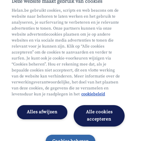
Deze website maakt gebruik van cookies
Maak een afspraak
Helan.be gebruikt cookies, scripts en web beacons om de
website naar behoren te laten werken en het gebruik te
Waar vind je ons?
analyseren, je surfervaring te verbeteren en je relevante
advertenties te tonen. Onze partners kunnen via onze
website advertentiecookies plaatsen om je op andere
websites en via sociale media advertenties te tonen die
relevant voor je kunnen zijn. Klik op “Alle cookies
accepteren” om de cookies te aanvaarden en verder te
surfen. Je kunt ook je cookie-voorkeuren wijzigen via
Mifid
“Cookies beheren”. Hou er rekening mee dat, als je
bepaalde cookies niet accepteert, dit een vlotte werking
Privacy
van de website kan verhinderen. Meer informatie over de
Juridische info
verwerkingsverantwoordelijke, het doel van het plaatsen
van deze cookies, de gegevens die ze verzamelen en
Onderworpen aan de controle van CDZ
levensduur kun je raadplegen in het
cookiebeleid
Segmentatie
Toegankelijkheidsverklaring
Alles afwijzen
Alle cookies
Cookies beheren
accepteren