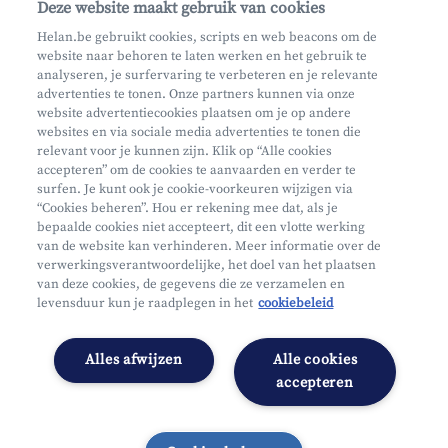
Deze website maakt gebruik van cookies
Waar vind je ons?
Helan.be gebruikt cookies, scripts en web beacons om de
website naar behoren te laten werken en het gebruik te
Phishing
analyseren, je surfervaring te verbeteren en je relevante
advertenties te tonen. Onze partners kunnen via onze
website advertentiecookies plaatsen om je op andere
websites en via sociale media advertenties te tonen die
relevant voor je kunnen zijn. Klik op “Alle cookies
accepteren” om de cookies te aanvaarden en verder te
surfen. Je kunt ook je cookie-voorkeuren wijzigen via
Mifid
“Cookies beheren”. Hou er rekening mee dat, als je
bepaalde cookies niet accepteert, dit een vlotte werking
Privacy
van de website kan verhinderen. Meer informatie over de
Juridische info
verwerkingsverantwoordelijke, het doel van het plaatsen
van deze cookies, de gegevens die ze verzamelen en
Onderworpen aan de controle van CDZ
levensduur kun je raadplegen in het
cookiebeleid
Segmentatie
Toegankelijkheidsverklaring
Alles afwijzen
Alle cookies
Cookies beheren
accepteren