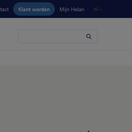
tact
Klant worden
Mijn Helan
nl
Je zoekopdracht