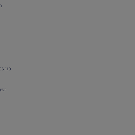
n
es na
uze.