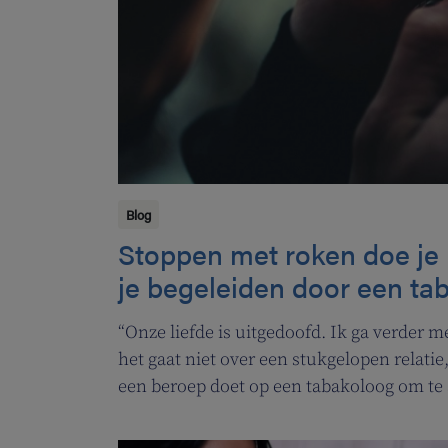
Blog
Stoppen met roken doe je n
je begeleiden door een ta
“Onze liefde is uitgedoofd. Ik ga verder 
het gaat niet over een stukgelopen relati
een beroep doet op een tabakoloog om te
Vlaamse overheid pakt uit met een nie
rookstopbegeleiding door tabakologen te