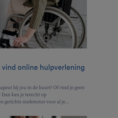
: vind online hulpverlening
peut bij jou in de buurt? Of vind je geen
 Dan kan je terecht op
n gerichte zoekmotor voor al je
idszorg en welzijn. Heel handig voor
rleners.