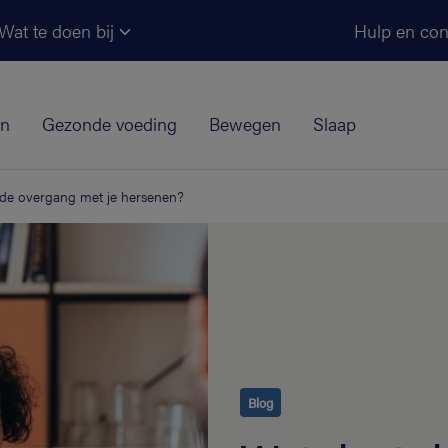
Ga naar de hoofdinhoud
Wat te doen bij
Hulp en con
jn
Gezonde voeding
Bewegen
Slaap
 de overgang met je hersenen?
Blog