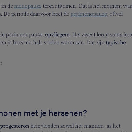
 in de
menopauze
terechtkomen. Dat is het moment wa
s. De periode daarvoor heet de
perimenopauze
, ofwel
n de perimenopauze:
opvliegers
. Het zweet loopt soms lett
n en je borst en hals voelen warm aan. Dat zijn
typische
:
monen met je hersenen?
 progesteron
beïnvloeden zowel het mannen- as het