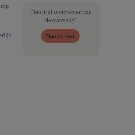
arop
Heb jij al symptomen van
de overgang?
erlijk
Doe de test