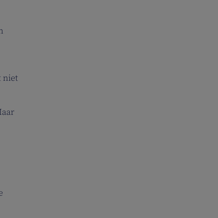
n
t niet
Maar
e