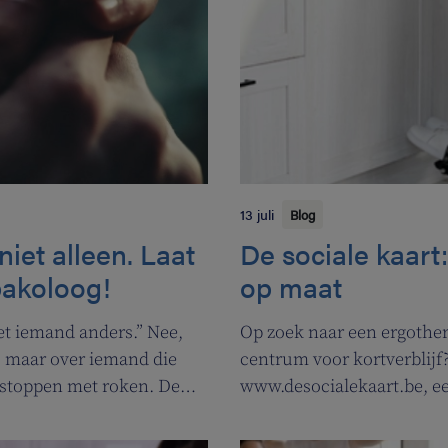
13 juli
Blog
iet alleen. Laat
De sociale kaart
bakoloog!
op maat
met iemand anders.” Nee,
Op zoek naar een ergothera
e, maar over iemand die
centrum voor kortverblijf?
 stoppen met roken. De
www.desocialekaart.be, ee
uwe campagne om
hulpvragen rond gezondhe
 promoten.
zowel patiënten als zorgve